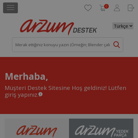
0
Merhaba,
Müşteri Destek Sitesine Hoş geldiniz!
Lütfen
giriş yapınız.