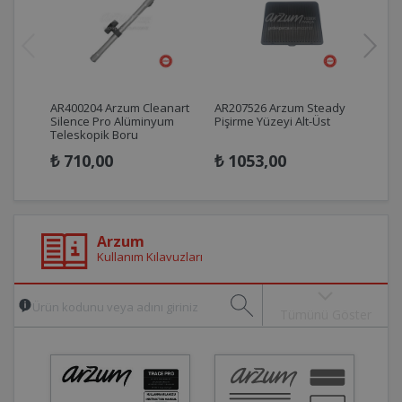
AR400204 Arzum Cleanart
AR207526 Arzum Steady
AR3
Silence Pro Alüminyum
Pişirme Yüzeyi Alt-Üst
Cam
Teleskopik Boru
₺ 710,00
₺ 1053,00
₺ 
Arzum
Kullanım Kılavuzları
Tümünü Göster