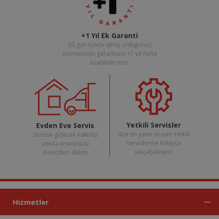
+1 Yıl Ek Garanti
30 gün içinde almış olduğunuz
ürününüzün garantisini +1 yıl daha
uzatabilirsiniz.
Yetkili Servisler
Evden Eve Servis
Size en yakın Arzum Yetkili
Servise gidecek vaktiniz
servislerine kolayca
yoksa ürününüzü
ulaşabilirsiniz
evinizden alalım
Hizmetler