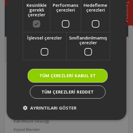
Parça ve
Garanti
Yönetmelikler
Tavsiye
Kesinlikle
Performans
Hedefleme
Aksesuar
gerekli
çerezleri
çerezleri
Online
çerezler
Alışveriş
Genel Destek Konuları
İşlevsel çerezler
Sınıflandırılmamış
çerezler
Mutfak
Elektrikli
Kişisel
Arzum
Ev-
Aletleri
Ev
Bakım
OKKA
Hijyen
Aletleri
Aletleri
Gıda Hazırlama
TÜM ÇEREZLERI KABUL ET
Blender
TÜM ÇEREZLERI REDDET
Diğer
Doğrayıcı
AYRINTILARI GÖSTER
Kahve Öğütücü
Katı Meyve Sıkacağı
Kişisel Blender