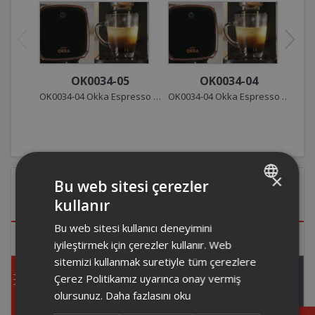
OK0034-05
OK0034-04
OK0034-04 Okka Espresso Solo Yarı Otomatik Espresso Makinesi Tanıtım Videosu
OK0034-04 Okka Espresso Solo Yarı Otomatik Espresso Makinesi Tanıtım Videosu
×
Bu web sitesi çerezler
Destek
Merkezi
kullanır
TURKISH
Bu web sitesi kullanıcı deneyimini
ENGLISH
S.S.S.
iyileştirmek için çerezler kullanır. Web
sitemizi kullanmak suretiyle tüm çerezlere
Çerez Politikamız uyarınca onay vermiş
Ürünler
olursunuz.
Daha fazlasını oku
Ürünler
Yedek
Servis ve
Sözleşme ve