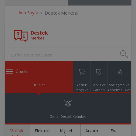
Ana Sayfa
Destek Merkezi
Destek
Merkezi
Ürünler
Ürünler
Yedek
Servis ve
Sözleşme ve
Parça ve
Garanti
Yönetmelikler
Aksesuar
Online
Alışveriş
Genel Destek Konuları
Mutfak
Elektrikli
Kişisel
Arzum
Ev-