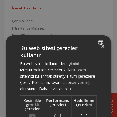
İçecek Hazırlama
Çay Makinesi
Filtre Kahve Makinesi
Kapsüllü Kahve Makinesi
Semaver
×
Bu web sitesi çerezler
Su Isıtıcı
kullanır
TURKISH
Türk Kahve Makinesi
Bu web sitesi kullanıcı deneyimini
ENGLISH
Pişirme ve Kızartma
iyileştirmek için çerezler kullanır. Web
sitemizi kullanmak suretiyle tüm çerezlere
Çerez Politikamız uyarınca onay vermiş
Ekmek Kızartma Makinesi
olursunuz.
Daha fazlasını oku
Ekmek Yapma
Elektrikli Izgara
Tavsiye
Kesinlikle
Performans
Hedefleme
Elektrikli Pişirici
gerekli
çerezleri
çerezleri
çerezler
Elektrikli Sefer Tası