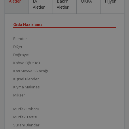
Aletleri
Ev
Bakım
OKKA
Hijyen
Aletleri
Aletleri
Gıda Hazırlama
Blender
Diğer
Doğrayıcı
Kahve Öğütücü
Katı Meyve Sıkacağı
Kişisel Blender
Kıyma Makinesi
Mikser
Mutfak Robotu
Mutfak Tartısı
Sürahi Blender