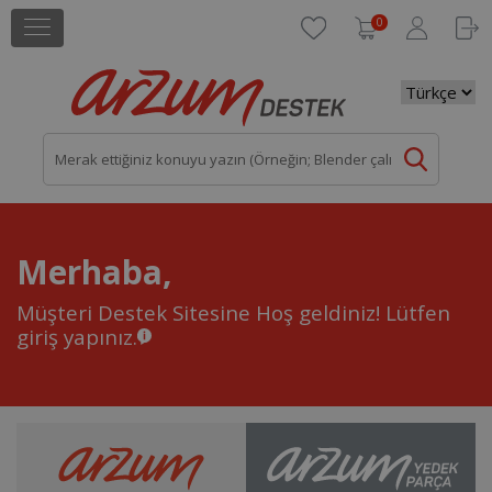
0
Merhaba,
Müşteri Destek Sitesine Hoş geldiniz!
Lütfen
giriş yapınız.