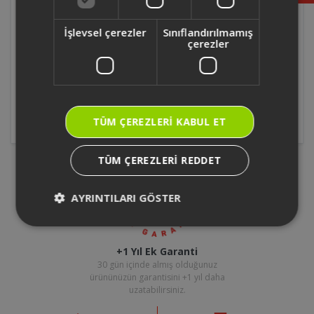
Foodie Modern Sefer Tası
Fritöz
İşlevsel çerezler
Sınıflandırılmamış
çerezler
Mikrodalga
Mini/Midi Fırın
Tost Makinesi
Waffle Makinesi
TÜM ÇEREZLERI KABUL ET
TÜM ÇEREZLERI REDDET
AYRINTILARI GÖSTER
+1 Yıl Ek Garanti
30 gün içinde almış olduğunuz
ürününüzün garantisini +1 yıl daha
uzatabilirsiniz.