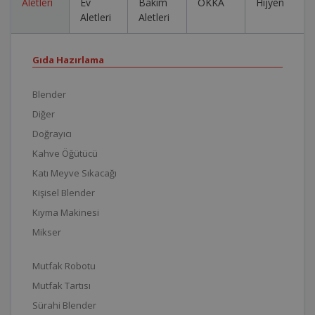
Aletleri
Ev
Bakım
OKKA
Hijyen
Aletleri
Aletleri
Gıda Hazırlama
Blender
Diğer
Doğrayıcı
Kahve Öğütücü
Katı Meyve Sıkacağı
Kişisel Blender
Kıyma Makinesi
Mikser
Mutfak Robotu
Mutfak Tartısı
Sürahi Blender