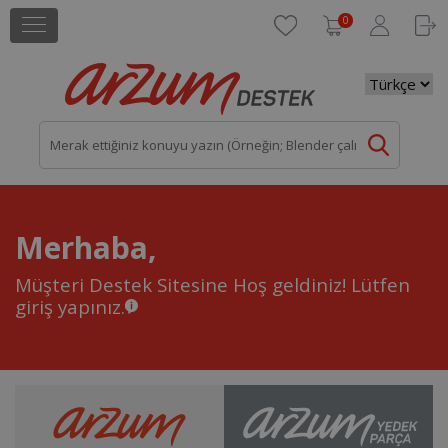
0
Merhaba,
Müşteri Destek Sitesine Hoş geldiniz!
Lütfen
giriş yapınız.