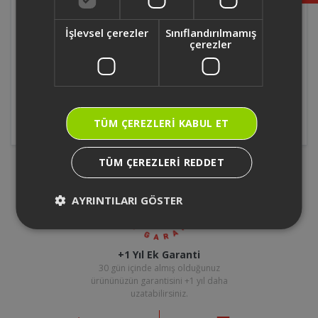
Foodie Modern Sefer Tası
Fritöz
İşlevsel çerezler
Sınıflandırılmamış
çerezler
Mikrodalga
Mini/Midi Fırın
Tost Makinesi
Waffle Makinesi
TÜM ÇEREZLERI KABUL ET
TÜM ÇEREZLERI REDDET
AYRINTILARI GÖSTER
+1 Yıl Ek Garanti
30 gün içinde almış olduğunuz
ürününüzün garantisini +1 yıl daha
uzatabilirsiniz.