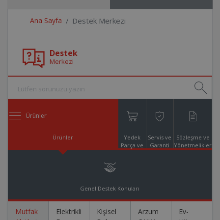
Ana Sayfa
Destek Merkezi
Destek
Merkezi
Ürünler
Ürünler
Yedek
Servis ve
Sözleşme ve
Parça ve
Garanti
Yönetmelikler
Aksesuar
Online
Alışveriş
Genel Destek Konuları
Mutfak
Elektrikli
Kişisel
Arzum
Ev-