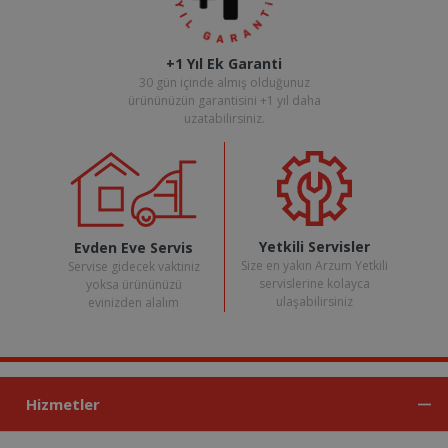
+1 Yıl Ek Garanti
30 gün içinde almış olduğunuz
ürününüzün garantisini +1 yıl daha
uzatabilirsiniz.
Yetkili Servisler
Evden Eve Servis
Size en yakın Arzum Yetkili
Servise gidecek vaktiniz
servislerine kolayca
yoksa ürününüzü
ulaşabilirsiniz
evinizden alalım
Hizmetler