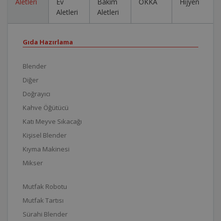
Aletleri
Ev
Bakım
OKKA
Hijyen
Aletleri
Aletleri
Gıda Hazırlama
Blender
Diğer
Doğrayıcı
Kahve Öğütücü
Katı Meyve Sıkacağı
Kişisel Blender
Kıyma Makinesi
Mikser
Mutfak Robotu
Mutfak Tartısı
Sürahi Blender