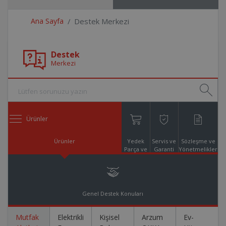
Ana Sayfa
Destek Merkezi
Destek
Merkezi
Ürünler
Ürünler
Yedek
Servis ve
Sözleşme ve
Parça ve
Garanti
Yönetmelikler
Aksesuar
Online
Alışveriş
Genel Destek Konuları
Mutfak
Elektrikli
Kişisel
Arzum
Ev-