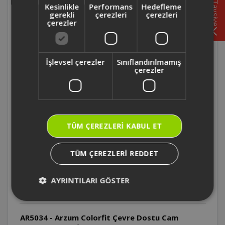
Tavsiye
Kesinlikle
Performans
Hedefleme
gerekli
çerezleri
çerezleri
çerezler
AR5126 - Arzum Stayfit Touch tartım
hassasiyeti nedir ?
İşlevsel çerezler
Sınıflandırılmamış
AR5126 - Arzum Stayfit Touch maksimum
çerezler
tartım kapasitesi nedir ?
AR553 - Arzum Vücut Analiz Baskülü Lo
hatası nedir?
TÜM ÇEREZLERI KABUL ET
AR5034 - Arzum Colorfit Çevre Dostu Cam
Banyo Baskülü Err hatası sebebi nedir?
TÜM ÇEREZLERI REDDET
AR5034 - Arzum Colorfit Çevre Dostu Cam
AYRINTILARI GÖSTER
Banyo Baskülü yağ ölçümü yapar mı?
AR5034 - Arzum Colorfit Çevre Dostu Cam