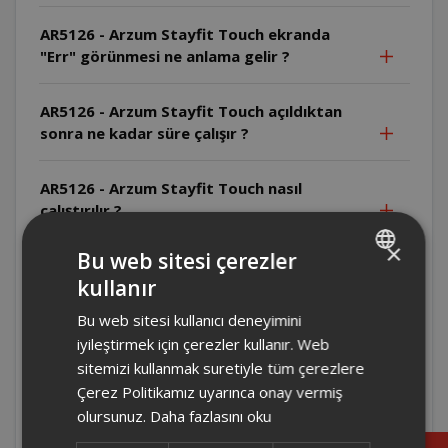
AR5126 - Arzum Stayfit Touch ekranda
"Err" görünmesi ne anlama gelir ?
AR5126 - Arzum Stayfit Touch açıldıktan
sonra ne kadar süre çalışır ?
AR5126 - Arzum Stayfit Touch nasıl
çalıştırılır ?
×
Bu web sitesi çerezler
AR5126 - Arzum Stayfit Touch pil gerektirir
kullanır
mi ?
TURKISH
Bu web sitesi kullanıcı deneyimini
ENGLISH
AR5126 - Arzum Stayfit Touch kullanım
iyileştirmek için çerezler kullanır. Web
ömrü ne kadardır ?
sitemizi kullanmak suretiyle tüm çerezlere
Çerez Politikamız uyarınca onay vermiş
olursunuz.
Daha fazlasını oku
AR5126 - Arzum Stayfit Touch hangi ağırlık
birimlerini destekler ?