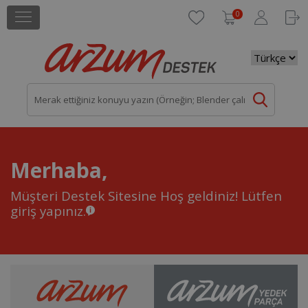
0
Merhaba,
Müşteri Destek Sitesine Hoş geldiniz!
Lütfen
giriş yapınız.