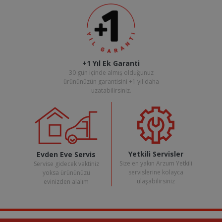
+1 Yıl Ek Garanti
30 gün içinde almış olduğunuz
ürününüzün garantisini +1 yıl daha
uzatabilirsiniz.
Yetkili Servisler
Evden Eve Servis
Size en yakın Arzum Yetkili
Servise gidecek vaktiniz
servislerine kolayca
yoksa ürününüzü
ulaşabilirsiniz
evinizden alalım