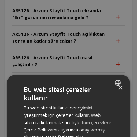
AR5126 - Arzum Stayfit Touch ekranda
"Err" görünmesi ne anlama gelir ?
AR5126 - Arzum Stayfit Touch açıldıktan
sonra ne kadar süre çalışır ?
AR5126 - Arzum Stayfit Touch nasıl
çalıştırılır ?
AR5126 - Arzum Stayfit Touch pil gerektirir
×
mi ?
Bu web sitesi çerezler
kullanır
TURKISH
AR5126 - Arzum Stayfit Touch kullanım
Bu web sitesi kullanıcı deneyimini
ENGLISH
ömrü ne kadardır ?
iyileştirmek için çerezler kullanır. Web
sitemizi kullanmak suretiyle tüm çerezlere
AR5126 - Arzum Stayfit Touch hangi ağırlık
Çerez Politikamız uyarınca onay vermiş
birimlerini destekler ?
olursunuz.
Daha fazlasını oku