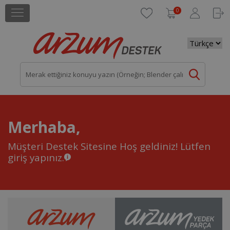
0
Merhaba,
Müşteri Destek Sitesine Hoş geldiniz!
Lütfen
giriş yapınız.