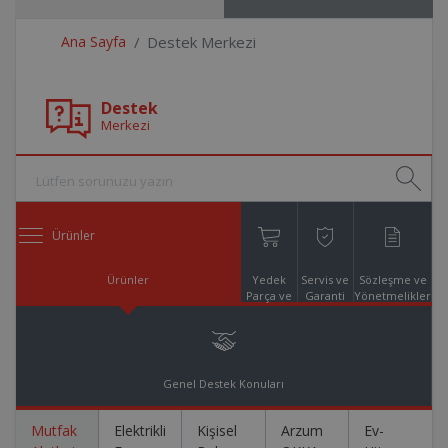
Ana Sayfa
Destek Merkezi
Destek
Merkezi
Ürünler
Ürünler
Yedek
Servis ve
Sözleşme ve
Parça ve
Garanti
Yönetmelikler
Aksesuar
Online
Alışveriş
Genel Destek Konuları
Mutfak
Elektrikli
Kişisel
Arzum
Ev-