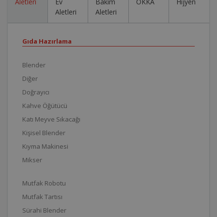
Aletleri
Ev
Bakım
OKKA
Hijyen
Aletleri
Aletleri
Gıda Hazırlama
Blender
Diğer
Doğrayıcı
Kahve Öğütücü
Katı Meyve Sıkacağı
Kişisel Blender
Kıyma Makinesi
Mikser
Mutfak Robotu
Mutfak Tartısı
Sürahi Blender