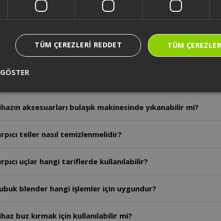
rçalama işleminde et için önerilen kapasite ve hız nedir?
TÜM ÇEREZLERI REDDET
TÜM ÇEREZLER
azın çalışması sırasında malzeme nasıl yerleştirilmelidir?
 GÖSTER
otor bölümü nasıl temizlenir?
hazın aksesuarları bulaşık makinesinde yıkanabilir mi?
pıcı teller nasıl temizlenmelidir?
ıcı uçlar hangi tariflerde kullanılabilir?
ubuk blender hangi işlemler için uygundur?
az buz kırmak için kullanılabilir mi?