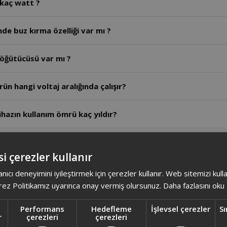
 kaç watt ?
de buz kırma özelliği var mı ?
 öğütücüsü var mı ?
n hangi voltaj aralığında çalışır?
hazın kullanım ömrü kaç yıldır?
z uzun süreli çalıştırılabilir mi?
i çerezler kullanır
zın güvenlik kilidi nasıl çalışır?
anıcı deneyimini iyileştirmek için çerezler kullanır. Web sitemizi kul
ez Politikamız uyarınca onay vermiş olursunuz.
Daha fazlasını oku
ğan ve sarımsak için önerilen hız kademesi ve kapasite ned
Performans
Hedefleme
İşlevsel çerezler
Sı
r
çerezleri
çerezleri
eyve parçalama kapasitesi ve hız nedir?