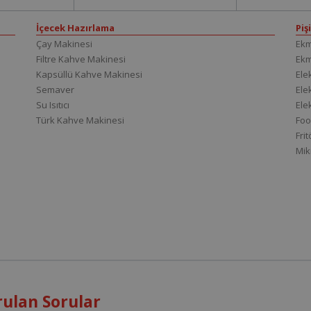
İçecek Hazırlama
Piş
Çay Makinesi
Ekm
Filtre Kahve Makinesi
Ek
Kapsüllü Kahve Makinesi
Elek
Semaver
Elek
Su Isıtıcı
Ele
Türk Kahve Makinesi
Foo
Fri
Mik
ulan Sorular