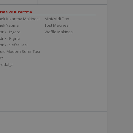
irme ve Kızartma
ek Kızartma Makinesi
Mini/Midi Fırın
mek Yapma
Tost Makinesi
trikli Izgara
Waffle Makinesi
trikli Pişirici
ktrikli Sefer Tası
die Modern Sefer Tası
töz
rodalga