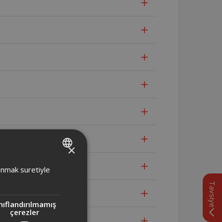
×
TURKISH
lanmak suretiyle
ENGLISH
Tavsiye
ir?
nıflandırılmamış
çerezler