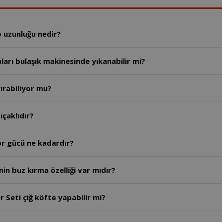
o uzunluğu nedir?
ları bulaşık makinesinde yıkanabilir mi?
ırabiliyor mu?
so El Blender seti kaç bıçaklıdır?
or gücü ne kadardır?
in buz kırma özelliği var mıdır?
 Seti çiğ köfte yapabilir mi?