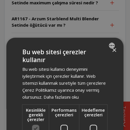
Setinde maximum çalışma süresi nedir ?
AR1167 - Arzum Starblend Multi Blender
Setinde öğütücü var mı ?
AR1167 - Arzum Starblend Multi Blender
Setinde temizlik işlemi nasıl yapılmalı ?
×
Bu web sitesi çerezler
kullanır
TURKISH
AR1167 - Arzum Starblend Multi Blender
Bu web sitesi kullanıcı deneyimini
Setinin haznesi kaç litre ?
ENGLISH
iyileştirmek için çerezler kullanır. Web
sitemizi kullanmak suretiyle tüm çerezlere
AR1167 - Arzum Starblend Multi Blender
Çerez Politikamız uyarınca onay vermiş
Setinde buz kırma özelliği var mı ?
olursunuz.
Daha fazlasını oku
AR1167 - Arzum Starblend Multi Blender
Tavsiye
Kesinlikle
Performans
Hedefleme
Seti kaç hız kademesine sahip ?
gerekli
çerezleri
çerezleri
çerezler