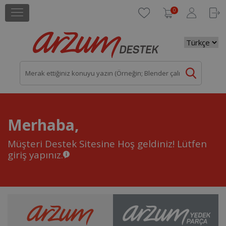
0
Merhaba,
Müşteri Destek Sitesine Hoş geldiniz!
Lütfen
giriş yapınız.