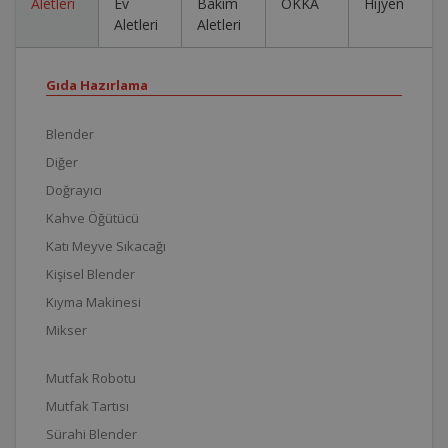
Aletleri
Ev
Bakım
OKKA
Hijyen
Aletleri
Aletleri
Gıda Hazırlama
Blender
Diğer
Doğrayıcı
Kahve Öğütücü
Katı Meyve Sıkacağı
Kişisel Blender
Kıyma Makinesi
Mikser
Mutfak Robotu
Mutfak Tartısı
Sürahi Blender