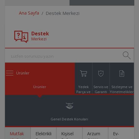
Ana Sayfa
Destek Merkezi
Destek
Merkezi
Ürünler
Ürünler
Yedek
Servis ve
Sözleşme ve
Parça ve
Garanti
Yönetmelikler
Aksesuar
Online
Alışveriş
Genel Destek Konuları
Mutfak
Elektrikli
Kişisel
Arzum
Ev-