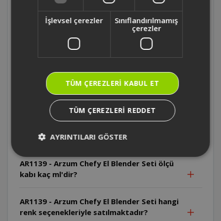
AR1167 - Arzum Starblend Multi Blender
Seti kaç fonksiyona sahip ?
İşlevsel çerezler
Sınıflandırılmamış
çerezler
AR1167 - Arzum Starblend Multi Blender
Setinin motoru kaç watt ?
AR1139 - Arzum Chefy El Blender Seti ticari
TÜM ÇEREZLERI KABUL ET
mutfaklarda kullanıma uygun mudur?
TÜM ÇEREZLERI REDDET
AR1139 - Arzum Chefy El Blender Seti'nin
sürekli çalışma süresi ve soğuma aralığı ne
kadardır?
AYRINTILARI GÖSTER
AR1139 - Arzum Chefy El Blender Seti ölçü
kabı kaç ml'dir?
AR1139 - Arzum Chefy El Blender Seti hangi
renk seçenekleriyle satılmaktadır?