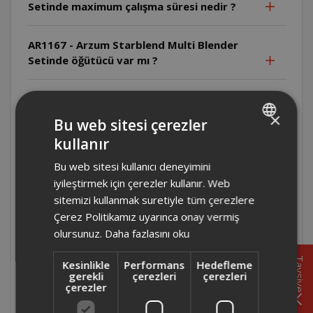
Setinde maximum çalışma süresi nedir ?
AR1167 - Arzum Starblend Multi Blender
Setinde öğütücü var mı ?
AR1167 - Arzum Starblend Multi Blender
Setinde temizlik işlemi nasıl yapılmalı ?
×
Bu web sitesi çerezler
kullanır
TURKISH
AR1167 - Arzum Starblend Multi Blender
Bu web sitesi kullanıcı deneyimini
Setinin haznesi kaç litre ?
ENGLISH
iyileştirmek için çerezler kullanır. Web
sitemizi kullanmak suretiyle tüm çerezlere
AR1167 - Arzum Starblend Multi Blender
Çerez Politikamız uyarınca onay vermiş
Setinde buz kırma özelliği var mı ?
olursunuz.
Daha fazlasını oku
AR1167 - Arzum Starblend Multi Blender
Tavsiye
Kesinlikle
Performans
Hedefleme
Seti kaç hız kademesine sahip ?
gerekli
çerezleri
çerezleri
çerezler