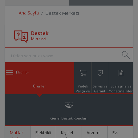
Ana Sayfa
Destek Merkezi
Destek
Merkezi
Ürünler
Ürünler
Yedek
Servis ve
Sözleşme ve
Parça ve
Garanti
Yönetmelikler
Aksesuar
Online
Alışveriş
Genel Destek Konuları
Mutfak
Elektrikli
Kişisel
Arzum
Ev-