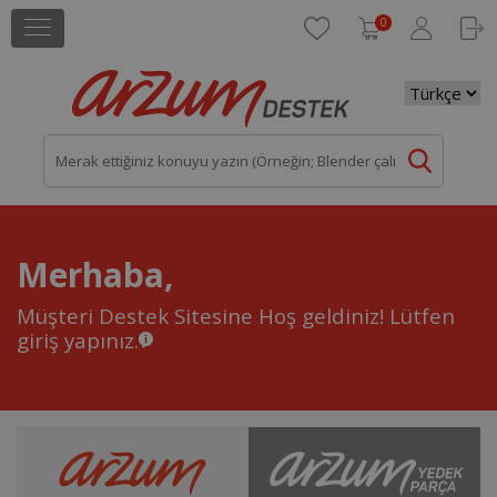
0
Merhaba,
Müşteri Destek Sitesine Hoş geldiniz!
Lütfen
giriş yapınız.