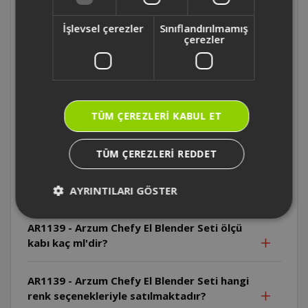
AR1167 - Arzum Starblend Multi Blender
Seti kaç fonksiyona sahip ?
İşlevsel çerezler
Sınıflandırılmamış
çerezler
AR1167 - Arzum Starblend Multi Blender
Setinin motoru kaç watt ?
AR1139 - Arzum Chefy El Blender Seti ticari
TÜM ÇEREZLERI KABUL ET
mutfaklarda kullanıma uygun mudur?
TÜM ÇEREZLERI REDDET
AR1139 - Arzum Chefy El Blender Seti'nin
sürekli çalışma süresi ve soğuma aralığı ne
kadardır?
AYRINTILARI GÖSTER
AR1139 - Arzum Chefy El Blender Seti ölçü
kabı kaç ml'dir?
AR1139 - Arzum Chefy El Blender Seti hangi
renk seçenekleriyle satılmaktadır?