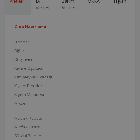
Aletleri
Ev
Bakım
OKKA
Hijyen
Aletleri
Aletleri
Gıda Hazırlama
Blender
Diğer
Doğrayıcı
Kahve Öğütücü
Katı Meyve Sıkacağı
Kişisel Blender
Kıyma Makinesi
Mikser
Mutfak Robotu
Mutfak Tartısı
Sürahi Blender