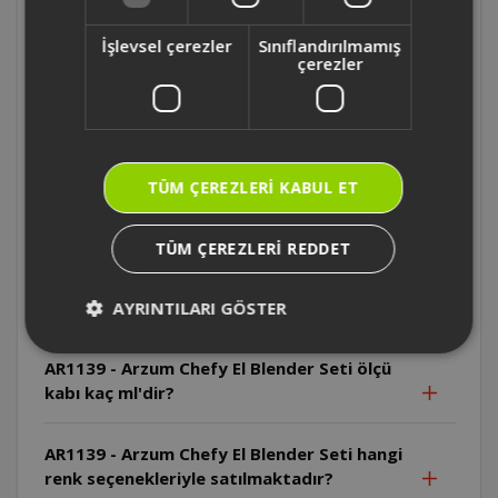
AR1167 - Arzum Starblend Multi Blender
Seti kaç fonksiyona sahip ?
İşlevsel çerezler
Sınıflandırılmamış
çerezler
AR1167 - Arzum Starblend Multi Blender
Setinin motoru kaç watt ?
AR1139 - Arzum Chefy El Blender Seti ticari
TÜM ÇEREZLERI KABUL ET
mutfaklarda kullanıma uygun mudur?
TÜM ÇEREZLERI REDDET
AR1139 - Arzum Chefy El Blender Seti'nin
sürekli çalışma süresi ve soğuma aralığı ne
kadardır?
AYRINTILARI GÖSTER
AR1139 - Arzum Chefy El Blender Seti ölçü
kabı kaç ml'dir?
AR1139 - Arzum Chefy El Blender Seti hangi
renk seçenekleriyle satılmaktadır?