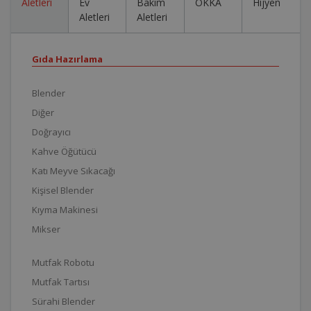
Aletleri
Ev
Bakım
OKKA
Hijyen
Aletleri
Aletleri
Gıda Hazırlama
Blender
Diğer
Doğrayıcı
Kahve Öğütücü
Katı Meyve Sıkacağı
Kişisel Blender
Kıyma Makinesi
Mikser
Mutfak Robotu
Mutfak Tartısı
Sürahi Blender