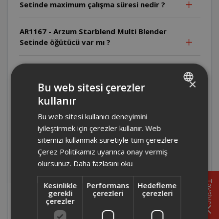
Setinde maximum çalışma süresi nedir ?
AR1167 - Arzum Starblend Multi Blender
Setinde öğütücü var mı ?
AR1167 - Arzum Starblend Multi Blender
Setinde temizlik işlemi nasıl yapılmalı ?
×
Bu web sitesi çerezler
kullanır
TURKISH
AR1167 - Arzum Starblend Multi Blender
Bu web sitesi kullanıcı deneyimini
Setinin haznesi kaç litre ?
ENGLISH
iyileştirmek için çerezler kullanır. Web
sitemizi kullanmak suretiyle tüm çerezlere
AR1167 - Arzum Starblend Multi Blender
Çerez Politikamız uyarınca onay vermiş
Setinde buz kırma özelliği var mı ?
olursunuz.
Daha fazlasını oku
AR1167 - Arzum Starblend Multi Blender
Tavsiye
Kesinlikle
Performans
Hedefleme
Seti kaç hız kademesine sahip ?
gerekli
çerezleri
çerezleri
çerezler