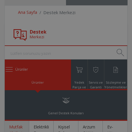
Ana Sayfa
Destek Merkezi
Destek
Merkezi
Ürünler
Ürünler
Yedek
Servis ve
Sözleşme ve
Parça ve
Garanti
Yönetmelikler
Aksesuar
Online
Alışveriş
Genel Destek Konuları
Mutfak
Elektrikli
Kişisel
Arzum
Ev-