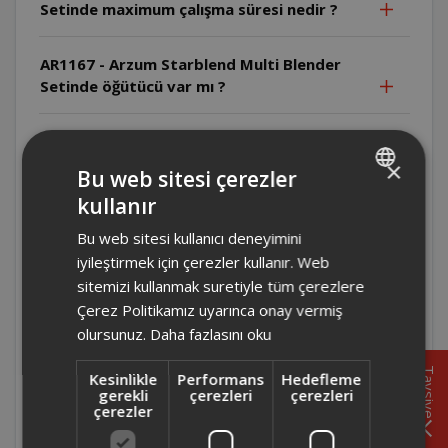
Setinde maximum çalışma süresi nedir ?
AR1167 - Arzum Starblend Multi Blender
Setinde öğütücü var mı ?
AR1167 - Arzum Starblend Multi Blender
Setinde temizlik işlemi nasıl yapılmalı ?
×
Bu web sitesi çerezler
kullanır
TURKISH
AR1167 - Arzum Starblend Multi Blender
Bu web sitesi kullanıcı deneyimini
Setinin haznesi kaç litre ?
ENGLISH
iyileştirmek için çerezler kullanır. Web
sitemizi kullanmak suretiyle tüm çerezlere
AR1167 - Arzum Starblend Multi Blender
Çerez Politikamız uyarınca onay vermiş
Setinde buz kırma özelliği var mı ?
olursunuz.
Daha fazlasını oku
AR1167 - Arzum Starblend Multi Blender
Tavsiye
Kesinlikle
Performans
Hedefleme
Seti kaç hız kademesine sahip ?
gerekli
çerezleri
çerezleri
çerezler