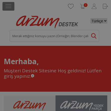
0
Merhaba,
Müşteri Destek Sitesine Hoş geldiniz!
Lütfen
giriş yapınız.