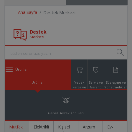
Ana Sayfa
Destek Merkezi
Destek
Merkezi
Ürünler
Ürünler
Yedek
Servis ve
Sözleşme ve
Parça ve
Garanti
Yönetmelikler
Aksesuar
Online
Alışveriş
Genel Destek Konuları
Mutfak
Elektrikli
Kişisel
Arzum
Ev-