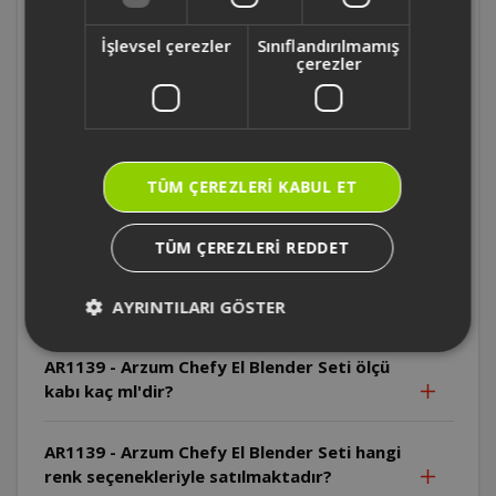
AR1167 - Arzum Starblend Multi Blender
Seti kaç fonksiyona sahip ?
İşlevsel çerezler
Sınıflandırılmamış
çerezler
AR1167 - Arzum Starblend Multi Blender
Setinin motoru kaç watt ?
AR1139 - Arzum Chefy El Blender Seti ticari
TÜM ÇEREZLERI KABUL ET
mutfaklarda kullanıma uygun mudur?
TÜM ÇEREZLERI REDDET
AR1139 - Arzum Chefy El Blender Seti'nin
sürekli çalışma süresi ve soğuma aralığı ne
kadardır?
AYRINTILARI GÖSTER
AR1139 - Arzum Chefy El Blender Seti ölçü
kabı kaç ml'dir?
AR1139 - Arzum Chefy El Blender Seti hangi
renk seçenekleriyle satılmaktadır?