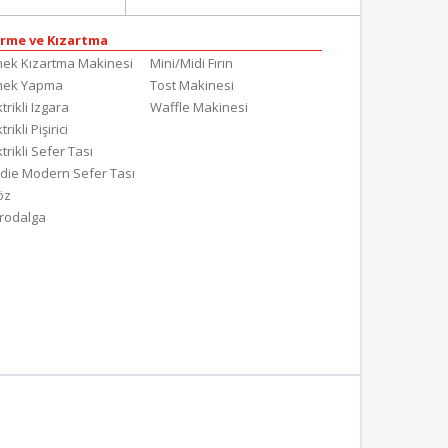
irme ve Kızartma
ek Kızartma Makinesi
Mini/Midi Fırın
mek Yapma
Tost Makinesi
trikli Izgara
Waffle Makinesi
trikli Pişirici
ktrikli Sefer Tası
die Modern Sefer Tası
töz
rodalga