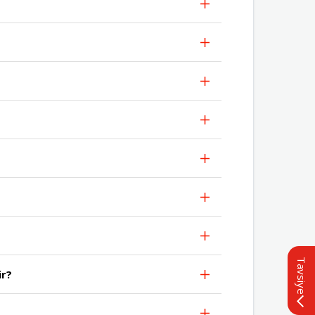
Tavsiye
ir?