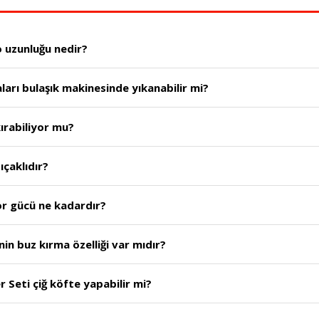
o uzunluğu nedir?
ları bulaşık makinesinde yıkanabilir mi?
ırabiliyor mu?
so El Blender seti kaç bıçaklıdır?
or gücü ne kadardır?
in buz kırma özelliği var mıdır?
 Seti çiğ köfte yapabilir mi?