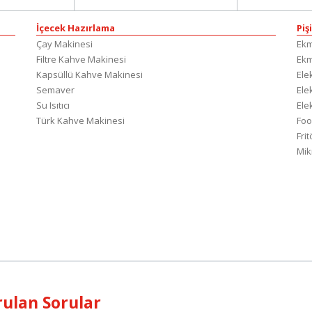
İçecek Hazırlama
Piş
Çay Makinesi
Ekm
Filtre Kahve Makinesi
Ek
Kapsüllü Kahve Makinesi
Elek
Semaver
Elek
Su Isıtıcı
Ele
Türk Kahve Makinesi
Foo
Fri
Mik
ulan Sorular