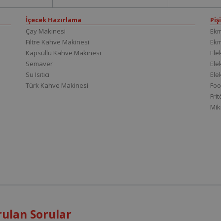
İçecek Hazırlama
Piş
Çay Makinesi
Ekm
Filtre Kahve Makinesi
Ek
Kapsüllü Kahve Makinesi
Elek
Semaver
Elek
Su Isıtıcı
Ele
Türk Kahve Makinesi
Foo
Fri
Mik
ulan Sorular