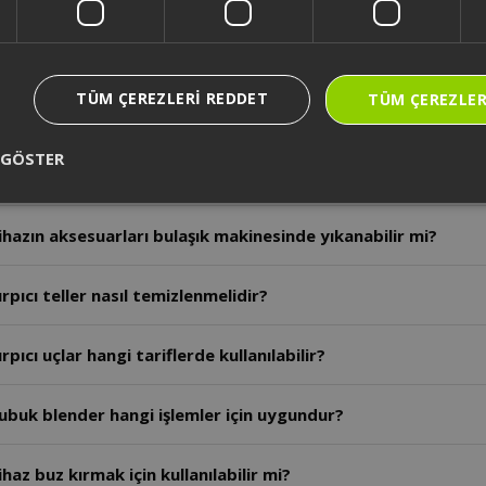
rçalama işleminde et için önerilen kapasite ve hız nedir?
TÜM ÇEREZLERI REDDET
TÜM ÇEREZLER
azın çalışması sırasında malzeme nasıl yerleştirilmelidir?
 GÖSTER
otor bölümü nasıl temizlenir?
hazın aksesuarları bulaşık makinesinde yıkanabilir mi?
pıcı teller nasıl temizlenmelidir?
ıcı uçlar hangi tariflerde kullanılabilir?
ubuk blender hangi işlemler için uygundur?
az buz kırmak için kullanılabilir mi?