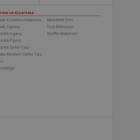
irme ve Kızartma
ek Kızartma Makinesi
Mini/Midi Fırın
mek Yapma
Tost Makinesi
trikli Izgara
Waffle Makinesi
trikli Pişirici
ktrikli Sefer Tası
die Modern Sefer Tası
töz
rodalga