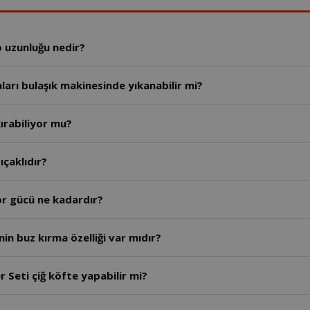
o uzunluğu nedir?
ları bulaşık makinesinde yıkanabilir mi?
ırabiliyor mu?
so El Blender seti kaç bıçaklıdır?
or gücü ne kadardır?
in buz kırma özelliği var mıdır?
 Seti çiğ köfte yapabilir mi?