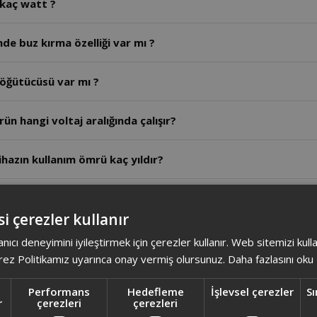
 kaç watt ?
de buz kırma özelliği var mı ?
 öğütücüsü var mı ?
n hangi voltaj aralığında çalışır?
hazın kullanım ömrü kaç yıldır?
z uzun süreli çalıştırılabilir mi?
i çerezler kullanır
zın güvenlik kilidi nasıl çalışır?
anıcı deneyimini iyileştirmek için çerezler kullanır. Web sitemizi kul
ez Politikamız uyarınca onay vermiş olursunuz.
Daha fazlasını oku
ğan ve sarımsak için önerilen hız kademesi ve kapasite ned
Performans
Hedefleme
İşlevsel çerezler
Sı
r
çerezleri
çerezleri
eyve parçalama kapasitesi ve hız nedir?