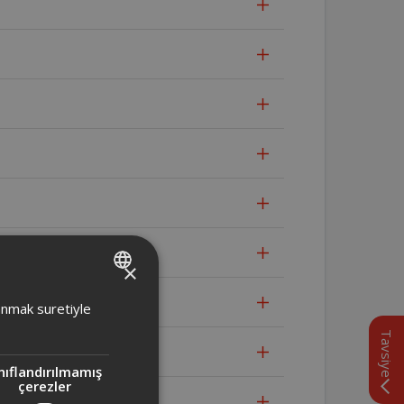
×
TURKISH
lanmak suretiyle
ENGLISH
Tavsiye
ir?
nıflandırılmamış
çerezler