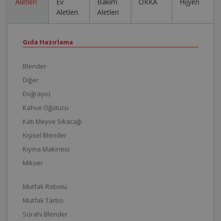
Aletleri
Ev
Bakım
OKKA
Hijyen
Aletleri
Aletleri
Gıda Hazırlama
Blender
Diğer
Doğrayıcı
Kahve Öğütücü
Katı Meyve Sıkacağı
Kişisel Blender
Kıyma Makinesi
Mikser
Mutfak Robotu
Mutfak Tartısı
Sürahi Blender