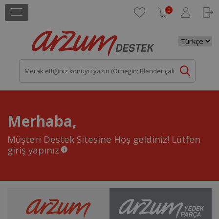
0
Merhaba,
Müşteri Destek Sitesine Hoş geldiniz!
Lütfen
giriş yapınız.