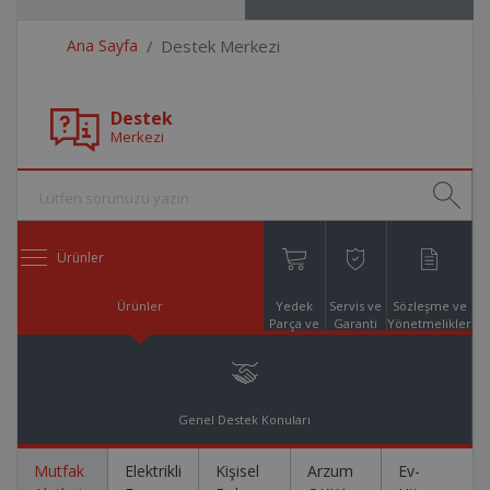
Ana Sayfa
Destek Merkezi
Destek
Merkezi
Ürünler
Ürünler
Yedek
Servis ve
Sözleşme ve
Parça ve
Garanti
Yönetmelikler
Aksesuar
Online
Alışveriş
Genel Destek Konuları
Mutfak
Elektrikli
Kişisel
Arzum
Ev-