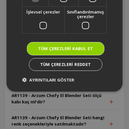
AR1167 - Arzum Starblend Multi Blender
Seti kaç fonksiyona sahip ?
İşlevsel çerezler
Sınıflandırılmamış
çerezler
AR1167 - Arzum Starblend Multi Blender
Setinin motoru kaç watt ?
AR1139 - Arzum Chefy El Blender Seti ticari
TÜM ÇEREZLERI KABUL ET
mutfaklarda kullanıma uygun mudur?
TÜM ÇEREZLERI REDDET
AR1139 - Arzum Chefy El Blender Seti'nin
sürekli çalışma süresi ve soğuma aralığı ne
kadardır?
AYRINTILARI GÖSTER
AR1139 - Arzum Chefy El Blender Seti ölçü
kabı kaç ml'dir?
AR1139 - Arzum Chefy El Blender Seti hangi
renk seçenekleriyle satılmaktadır?