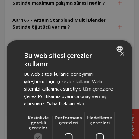
Setinde maximum çalışma süresi nedir ?
AR1167 - Arzum Starblend Multi Blender
Setinde öğütücü var mı ?
AR1167 - Arzum Starblend Multi Blender
Setinde temizlik işlemi nasıl yapılmalı ?
×
Bu web sitesi çerezler
kullanır
TURKISH
AR1167 - Arzum Starblend Multi Blender
Bu web sitesi kullanıcı deneyimini
Setinin haznesi kaç litre ?
ENGLISH
iyileştirmek için çerezler kullanır. Web
sitemizi kullanmak suretiyle tüm çerezlere
AR1167 - Arzum Starblend Multi Blender
Çerez Politikamız uyarınca onay vermiş
Setinde buz kırma özelliği var mı ?
olursunuz.
Daha fazlasını oku
AR1167 - Arzum Starblend Multi Blender
Tavsiye
Kesinlikle
Performans
Hedefleme
Seti kaç hız kademesine sahip ?
gerekli
çerezleri
çerezleri
çerezler