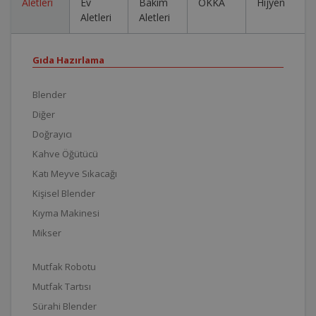
Aletleri
Ev
Bakım
OKKA
Hijyen
Aletleri
Aletleri
Gıda Hazırlama
Blender
Diğer
Doğrayıcı
Kahve Öğütücü
Katı Meyve Sıkacağı
Kişisel Blender
Kıyma Makinesi
Mikser
Mutfak Robotu
Mutfak Tartısı
Sürahi Blender