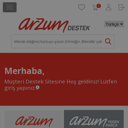
0
Merhaba,
Müşteri Destek Sitesine Hoş geldiniz!
Lütfen
giriş yapınız.