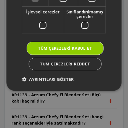
AR1167 - Arzum Starblend Multi Blender
Seti kaç fonksiyona sahip ?
İşlevsel çerezler
Sınıflandırılmamış
çerezler
AR1167 - Arzum Starblend Multi Blender
Setinin motoru kaç watt ?
AR1139 - Arzum Chefy El Blender Seti ticari
TÜM ÇEREZLERI KABUL ET
mutfaklarda kullanıma uygun mudur?
TÜM ÇEREZLERI REDDET
AR1139 - Arzum Chefy El Blender Seti'nin
sürekli çalışma süresi ve soğuma aralığı ne
kadardır?
AYRINTILARI GÖSTER
AR1139 - Arzum Chefy El Blender Seti ölçü
kabı kaç ml'dir?
AR1139 - Arzum Chefy El Blender Seti hangi
renk seçenekleriyle satılmaktadır?