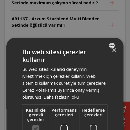
Setinde maximum çalışma süresi nedir ?
AR1167 - Arzum Starblend Multi Blender
Setinde öğütücü var mı ?
AR1167 - Arzum Starblend Multi Blender
Setinde temizlik işlemi nasıl yapılmalı ?
×
Bu web sitesi çerezler
kullanır
TURKISH
AR1167 - Arzum Starblend Multi Blender
Bu web sitesi kullanıcı deneyimini
Setinin haznesi kaç litre ?
ENGLISH
iyileştirmek için çerezler kullanır. Web
sitemizi kullanmak suretiyle tüm çerezlere
AR1167 - Arzum Starblend Multi Blender
Çerez Politikamız uyarınca onay vermiş
Setinde buz kırma özelliği var mı ?
olursunuz.
Daha fazlasını oku
AR1167 - Arzum Starblend Multi Blender
Tavsiye
Kesinlikle
Performans
Hedefleme
Seti kaç hız kademesine sahip ?
gerekli
çerezleri
çerezleri
çerezler