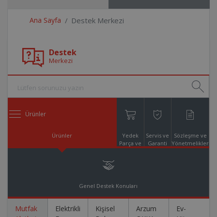
Ana Sayfa
Destek Merkezi
Destek
Merkezi
Ürünler
Ürünler
Yedek
Servis ve
Sözleşme ve
Parça ve
Garanti
Yönetmelikler
Aksesuar
Online
Alışveriş
Genel Destek Konuları
Mutfak
Elektrikli
Kişisel
Arzum
Ev-