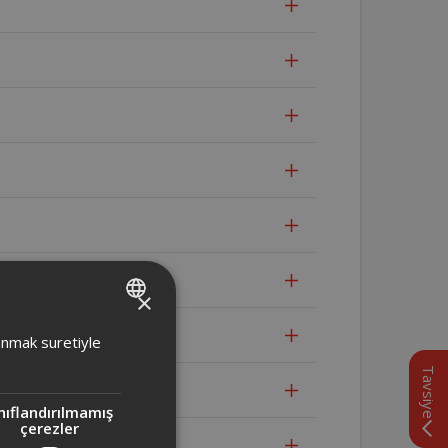
×
TURKISH
lanmak suretiyle
ENGLISH
Tavsiye
ir?
nıflandırılmamış
çerezler