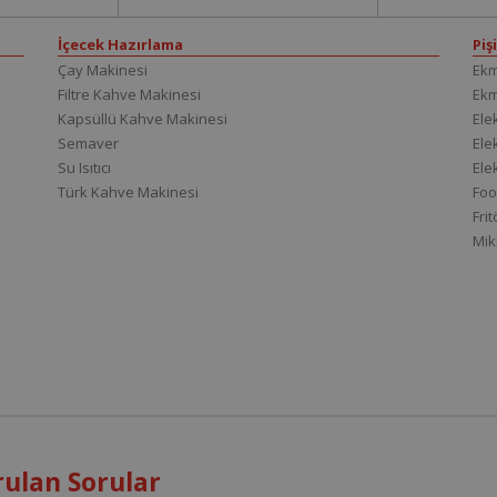
İçecek Hazırlama
Piş
Çay Makinesi
Ekm
Filtre Kahve Makinesi
Ek
Kapsüllü Kahve Makinesi
Elek
Semaver
Elek
Su Isıtıcı
Ele
Türk Kahve Makinesi
Foo
Fri
Mik
ulan Sorular