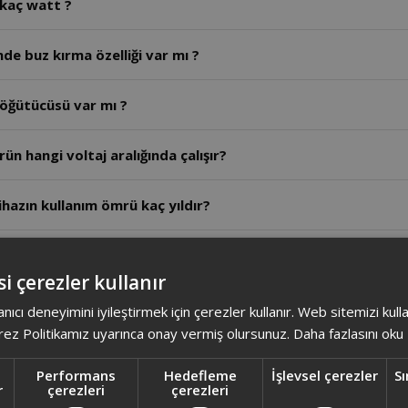
 kaç watt ?
de buz kırma özelliği var mı ?
 öğütücüsü var mı ?
n hangi voltaj aralığında çalışır?
hazın kullanım ömrü kaç yıldır?
z uzun süreli çalıştırılabilir mi?
i çerezler kullanır
zın güvenlik kilidi nasıl çalışır?
anıcı deneyimini iyileştirmek için çerezler kullanır. Web sitemizi kul
ez Politikamız uyarınca onay vermiş olursunuz.
Daha fazlasını oku
ğan ve sarımsak için önerilen hız kademesi ve kapasite ned
Performans
Hedefleme
İşlevsel çerezler
Sı
r
çerezleri
çerezleri
eyve parçalama kapasitesi ve hız nedir?