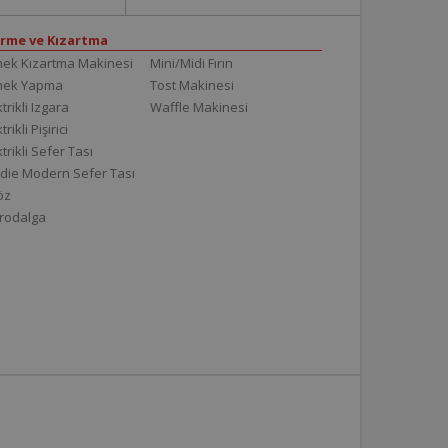
irme ve Kızartma
ek Kızartma Makinesi
Mini/Midi Fırın
mek Yapma
Tost Makinesi
trikli Izgara
Waffle Makinesi
trikli Pişirici
ktrikli Sefer Tası
die Modern Sefer Tası
töz
rodalga