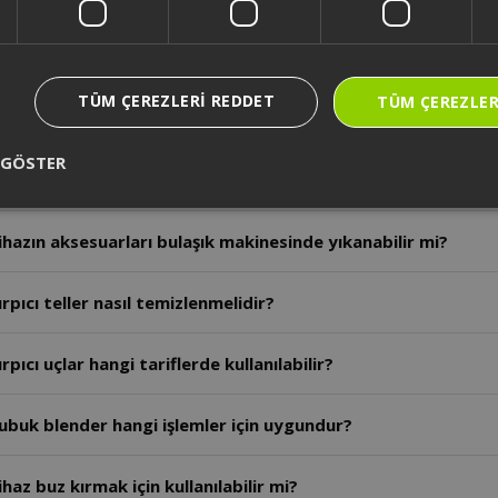
rçalama işleminde et için önerilen kapasite ve hız nedir?
TÜM ÇEREZLERI REDDET
TÜM ÇEREZLER
azın çalışması sırasında malzeme nasıl yerleştirilmelidir?
 GÖSTER
otor bölümü nasıl temizlenir?
hazın aksesuarları bulaşık makinesinde yıkanabilir mi?
pıcı teller nasıl temizlenmelidir?
ıcı uçlar hangi tariflerde kullanılabilir?
ubuk blender hangi işlemler için uygundur?
az buz kırmak için kullanılabilir mi?