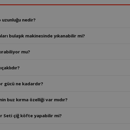
o uzunluğu nedir?
ları bulaşık makinesinde yıkanabilir mi?
ırabiliyor mu?
so El Blender seti kaç bıçaklıdır?
or gücü ne kadardır?
in buz kırma özelliği var mıdır?
 Seti çiğ köfte yapabilir mi?