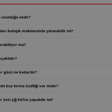
o uzunluğu nedir?
ları bulaşık makinesinde yıkanabilir mi?
ırabiliyor mu?
so El Blender seti kaç bıçaklıdır?
or gücü ne kadardır?
in buz kırma özelliği var mıdır?
 Seti çiğ köfte yapabilir mi?