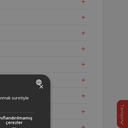
×
TURKISH
lanmak suretiyle
ENGLISH
Tavsiye
ir?
nıflandırılmamış
çerezler