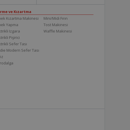
irme ve Kızartma
ek Kızartma Makinesi
Mini/Midi Fırın
mek Yapma
Tost Makinesi
trikli Izgara
Waffle Makinesi
trikli Pişirici
ktrikli Sefer Tası
die Modern Sefer Tası
töz
rodalga