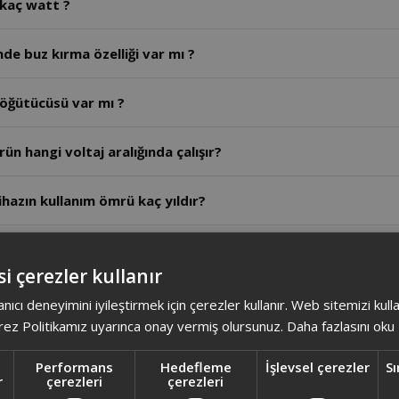
 kaç watt ?
de buz kırma özelliği var mı ?
 öğütücüsü var mı ?
n hangi voltaj aralığında çalışır?
hazın kullanım ömrü kaç yıldır?
z uzun süreli çalıştırılabilir mi?
i çerezler kullanır
zın güvenlik kilidi nasıl çalışır?
anıcı deneyimini iyileştirmek için çerezler kullanır. Web sitemizi kul
ez Politikamız uyarınca onay vermiş olursunuz.
Daha fazlasını oku
ğan ve sarımsak için önerilen hız kademesi ve kapasite ned
Performans
Hedefleme
İşlevsel çerezler
Sı
r
çerezleri
çerezleri
eyve parçalama kapasitesi ve hız nedir?