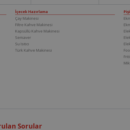
İçecek Hazırlama
Piş
Çay Makinesi
Ekm
Filtre Kahve Makinesi
Ek
Kapsüllü Kahve Makinesi
Elek
Semaver
Elek
Su Isıtıcı
Ele
Türk Kahve Makinesi
Foo
Fri
Mik
ulan Sorular