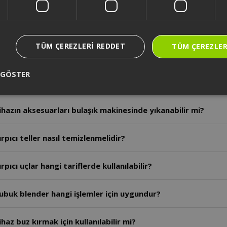
rçalama işleminde et için önerilen kapasite ve hız nedir?
TÜM ÇEREZLERI REDDET
TÜM ÇEREZLER
azın çalışması sırasında malzeme nasıl yerleştirilmelidir?
 GÖSTER
otor bölümü nasıl temizlenir?
hazın aksesuarları bulaşık makinesinde yıkanabilir mi?
pıcı teller nasıl temizlenmelidir?
ıcı uçlar hangi tariflerde kullanılabilir?
ubuk blender hangi işlemler için uygundur?
az buz kırmak için kullanılabilir mi?