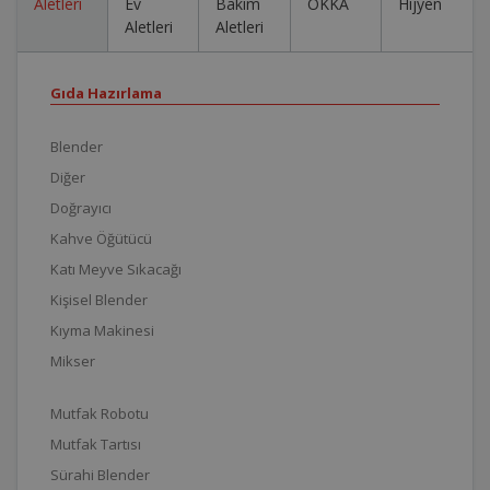
Aletleri
Ev
Bakım
OKKA
Hijyen
Aletleri
Aletleri
Gıda Hazırlama
Blender
Diğer
Doğrayıcı
Kahve Öğütücü
Katı Meyve Sıkacağı
Kişisel Blender
Kıyma Makinesi
Mikser
Mutfak Robotu
Mutfak Tartısı
Sürahi Blender