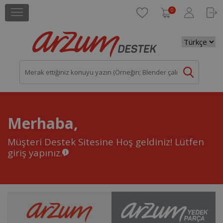
0
Merhaba,
Müşteri Destek Sitesine Hoş geldiniz!
Lütfen
giriş yapınız.