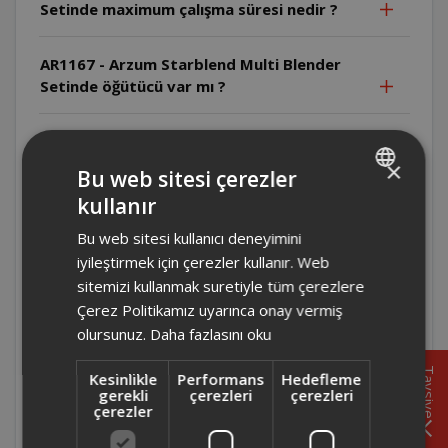
Setinde maximum çalışma süresi nedir ?
AR1167 - Arzum Starblend Multi Blender
Setinde öğütücü var mı ?
AR1167 - Arzum Starblend Multi Blender
Setinde temizlik işlemi nasıl yapılmalı ?
×
Bu web sitesi çerezler
kullanır
TURKISH
AR1167 - Arzum Starblend Multi Blender
Bu web sitesi kullanıcı deneyimini
Setinin haznesi kaç litre ?
ENGLISH
iyileştirmek için çerezler kullanır. Web
sitemizi kullanmak suretiyle tüm çerezlere
AR1167 - Arzum Starblend Multi Blender
Çerez Politikamız uyarınca onay vermiş
Setinde buz kırma özelliği var mı ?
olursunuz.
Daha fazlasını oku
AR1167 - Arzum Starblend Multi Blender
Tavsiye
Kesinlikle
Performans
Hedefleme
Seti kaç hız kademesine sahip ?
gerekli
çerezleri
çerezleri
çerezler