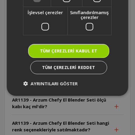
AR1167 - Arzum Starblend Multi Blender
Seti kaç fonksiyona sahip ?
İşlevsel çerezler
Sınıflandırılmamış
çerezler
AR1167 - Arzum Starblend Multi Blender
Setinin motoru kaç watt ?
AR1139 - Arzum Chefy El Blender Seti ticari
TÜM ÇEREZLERI KABUL ET
mutfaklarda kullanıma uygun mudur?
TÜM ÇEREZLERI REDDET
AR1139 - Arzum Chefy El Blender Seti'nin
sürekli çalışma süresi ve soğuma aralığı ne
kadardır?
AYRINTILARI GÖSTER
AR1139 - Arzum Chefy El Blender Seti ölçü
kabı kaç ml'dir?
AR1139 - Arzum Chefy El Blender Seti hangi
renk seçenekleriyle satılmaktadır?