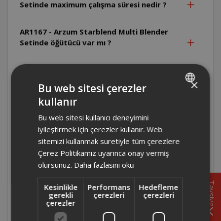
Setinde maximum çalışma süresi nedir ?
AR1167 - Arzum Starblend Multi Blender
Setinde öğütücü var mı ?
AR1167 - Arzum Starblend Multi Blender
Setinde temizlik işlemi nasıl yapılmalı ?
×
Bu web sitesi çerezler
kullanır
TURKISH
AR1167 - Arzum Starblend Multi Blender
Bu web sitesi kullanıcı deneyimini
Setinin haznesi kaç litre ?
ENGLISH
iyileştirmek için çerezler kullanır. Web
sitemizi kullanmak suretiyle tüm çerezlere
AR1167 - Arzum Starblend Multi Blender
Çerez Politikamız uyarınca onay vermiş
Setinde buz kırma özelliği var mı ?
olursunuz.
Daha fazlasını oku
AR1167 - Arzum Starblend Multi Blender
Tavsiye
Kesinlikle
Performans
Hedefleme
Seti kaç hız kademesine sahip ?
gerekli
çerezleri
çerezleri
çerezler