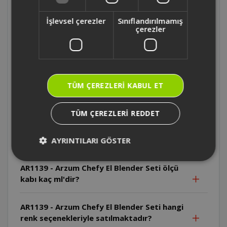
AR1167 - Arzum Starblend Multi Blender
Seti kaç fonksiyona sahip ?
İşlevsel çerezler
Sınıflandırılmamış
çerezler
AR1167 - Arzum Starblend Multi Blender
Setinin motoru kaç watt ?
AR1139 - Arzum Chefy El Blender Seti ticari
TÜM ÇEREZLERI KABUL ET
mutfaklarda kullanıma uygun mudur?
TÜM ÇEREZLERI REDDET
AR1139 - Arzum Chefy El Blender Seti'nin
sürekli çalışma süresi ve soğuma aralığı ne
kadardır?
AYRINTILARI GÖSTER
AR1139 - Arzum Chefy El Blender Seti ölçü
kabı kaç ml'dir?
AR1139 - Arzum Chefy El Blender Seti hangi
renk seçenekleriyle satılmaktadır?