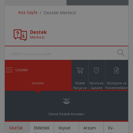
Ana Sayfa
Destek Merkezi
Destek
Merkezi
Ürünler
Ürünler
Yedek
Servis ve
Sözleşme ve
Parça ve
Garanti
Yönetmelikler
Aksesuar
Online
Alışveriş
Genel Destek Konuları
Mutfak
Elektrikli
Kişisel
Arzum
Ev-