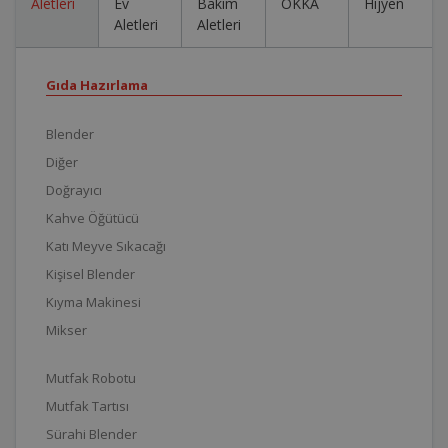
Aletleri
Ev
Bakım
OKKA
Hijyen
Aletleri
Aletleri
Gıda Hazırlama
Blender
Diğer
Doğrayıcı
Kahve Öğütücü
Katı Meyve Sıkacağı
Kişisel Blender
Kıyma Makinesi
Mikser
Mutfak Robotu
Mutfak Tartısı
Sürahi Blender