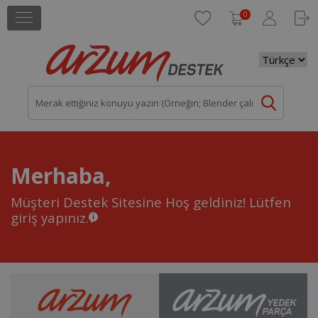
0
Merhaba,
Müşteri Destek Sitesine Hoş geldiniz!
Lütfen
giriş yapınız.