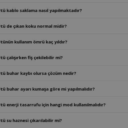
AR6050 - Arzum Steamlıne Buhar Kazanlı Ütü kablo saklama nasıl yapılmaktadır?
tü de çıkan koku normal midir?
tünün kullanım ömrü kaç yıldır?
AR6050 - Arzum Steamlıne Buhar Kazanlı Ütü çalışırken fiş çekilebilir mi?
AR6050 - Arzum Steamlıne Buhar Kazanlı Ütü buhar kaybı olursa çözüm nedir?
AR6050 - Arzum Steamlıne Buhar Kazanlı Ütü buhar ayarı kumaşa göre mi yapılmalıdır?
ü enerji tasarrufu için hangi mod kullanılmalıdır?
ü su haznesi çıkarılabilir mi?