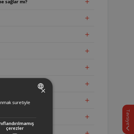
e sağlar mı?
?
×
TURKISH
lanmak suretiyle
ENGLISH
Tavsiye
nıflandırılmamış
çerezler