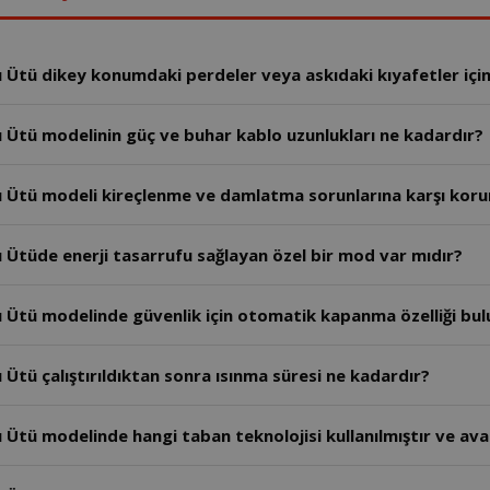
tü dikey konumdaki perdeler veya askıdaki kıyafetler için k
Ütü modelinin güç ve buhar kablo uzunlukları ne kadardır?
 Ütü modeli kireçlenme ve damlatma sorunlarına karşı koru
Ütüde enerji tasarrufu sağlayan özel bir mod var mıdır?
 Ütü modelinde güvenlik için otomatik kapanma özelliği bu
tü çalıştırıldıktan sonra ısınma süresi ne kadardır?
tü modelinde hangi taban teknolojisi kullanılmıştır ve avan