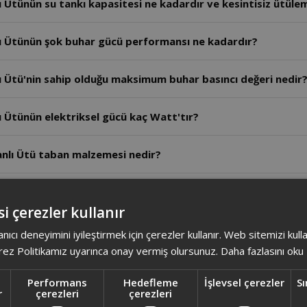
Ütünün su tankı kapasitesi ne kadardır ve kesintisiz ütülem
 Ütünün şok buhar gücü performansı ne kadardır?
 Ütü'nin sahip olduğu maksimum buhar basıncı değeri nedir
Ütünün elektriksel gücü kaç Watt'tır?
nlı Ütü taban malzemesi nedir?
ı Ütü Kazansız ağırlık kaç gramdır?
i çerezler kullanır
n kumaş tanıma özelliği var mı?
anıcı deneyimini iyileştirmek için çerezler kullanır. Web sitemizi kul
ez Politikamız uyarınca onay vermiş olursunuz.
Daha fazlasını oku
har Kazanlı Ütü'nün kumaşı tanıma özelliği var mı?
Performans
Hedefleme
İşlevsel çerezler
Sı
r
çerezleri
çerezleri
 Ütünün maksimum gücü nedir?