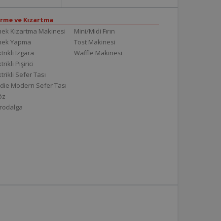
irme ve Kızartma
ek Kızartma Makinesi
Mini/Midi Fırın
mek Yapma
Tost Makinesi
trikli Izgara
Waffle Makinesi
trikli Pişirici
ktrikli Sefer Tası
die Modern Sefer Tası
töz
rodalga