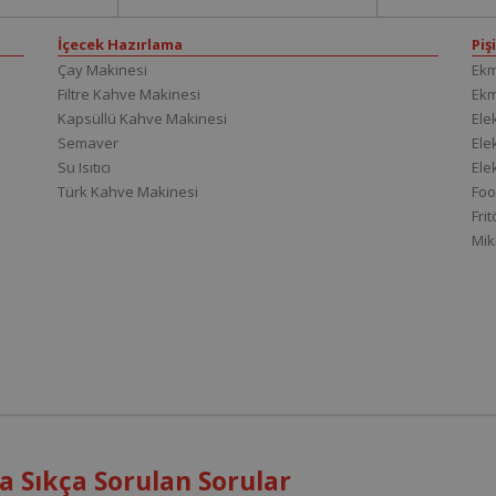
İçecek Hazırlama
Piş
Çay Makinesi
Ekm
Filtre Kahve Makinesi
Ek
Kapsüllü Kahve Makinesi
Elek
Semaver
Elek
Su Isıtıcı
Ele
Türk Kahve Makinesi
Foo
Fri
Mik
 Sıkça Sorulan Sorular