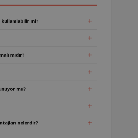
ullanılabilir mi?
malı mıdır?
lunuyor mu?
tajları nelerdir?