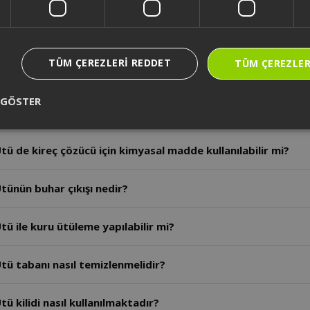
tü buhar basıncı kaç bardır?
TÜM ÇEREZLERI REDDET
TÜM ÇEREZLER
ü hangi su türü kullanılmalıdır?
 GÖSTER
tü su haznesi kapasitesi ne kadardır?
ü de kireç çözücü için kimyasal madde kullanılabilir mi?
tünün buhar çıkışı nedir?
ü ile kuru ütüleme yapılabilir mi?
tü tabanı nasıl temizlenmelidir?
AR6050 - Arzum Steamlıne Buhar Kazanlı Ütü kilidi nasıl kullanılmaktadır?