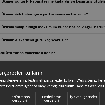
Ütünün su tankı kapasitesi ne kadardır ve kesintisiz ütülem
 Ütünün şok buhar gücü performansı ne kadardır?
 Ütü'nin sahip olduğu maksimum buhar basıncı değeri nedir
Ütünün elektriksel gücü kaç Watt'tır?
nlı Ütü taban malzemesi nedir?
ı Ütü Kazansız ağırlık kaç gramdır?
i çerezler kullanır
n kumaş tanıma özelliği var mı?
anıcı deneyimini iyileştirmek için çerezler kullanır. Web sitemizi kul
ez Politikamız uyarınca onay vermiş olursunuz.
Daha fazlasını oku
har Kazanlı Ütü'nün kumaşı tanıma özelliği var mı?
Performans
Hedefleme
İşlevsel çerezler
Sı
r
çerezleri
çerezleri
 Ütünün maksimum gücü nedir?