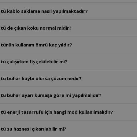
AR6050 - Arzum Steamlıne Buhar Kazanlı Ütü kablo saklama nasıl yapılmaktadır?
tü de çıkan koku normal midir?
tünün kullanım ömrü kaç yıldır?
AR6050 - Arzum Steamlıne Buhar Kazanlı Ütü çalışırken fiş çekilebilir mi?
AR6050 - Arzum Steamlıne Buhar Kazanlı Ütü buhar kaybı olursa çözüm nedir?
AR6050 - Arzum Steamlıne Buhar Kazanlı Ütü buhar ayarı kumaşa göre mi yapılmalıdır?
ü enerji tasarrufu için hangi mod kullanılmalıdır?
ü su haznesi çıkarılabilir mi?