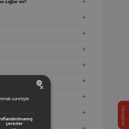
e sağlar mı?
?
×
TURKISH
lanmak suretiyle
ENGLISH
Tavsiye
nıflandırılmamış
çerezler