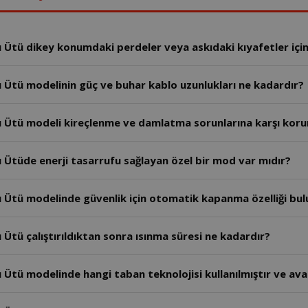
tü dikey konumdaki perdeler veya askıdaki kıyafetler için k
Ütü modelinin güç ve buhar kablo uzunlukları ne kadardır?
 Ütü modeli kireçlenme ve damlatma sorunlarına karşı koru
Ütüde enerji tasarrufu sağlayan özel bir mod var mıdır?
 Ütü modelinde güvenlik için otomatik kapanma özelliği bu
tü çalıştırıldıktan sonra ısınma süresi ne kadardır?
tü modelinde hangi taban teknolojisi kullanılmıştır ve avan