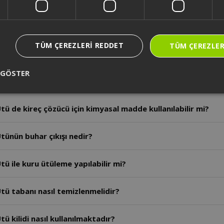
tü buhar basıncı kaç bardır?
TÜM ÇEREZLERI REDDET
TÜM ÇEREZLER
ü hangi su türü kullanılmalıdır?
 GÖSTER
tü su haznesi kapasitesi ne kadardır?
ü de kireç çözücü için kimyasal madde kullanılabilir mi?
tünün buhar çıkışı nedir?
ü ile kuru ütüleme yapılabilir mi?
tü tabanı nasıl temizlenmelidir?
AR6050 - Arzum Steamlıne Buhar Kazanlı Ütü kilidi nasıl kullanılmaktadır?