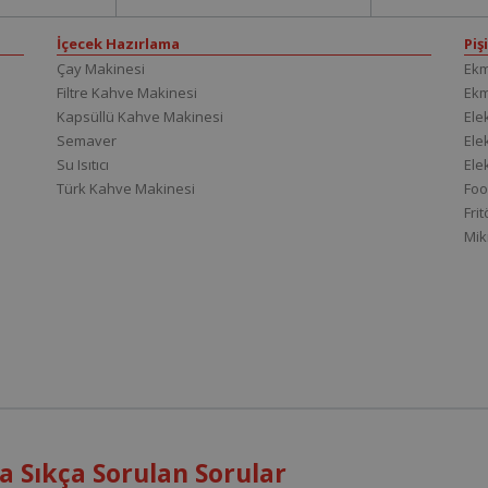
İçecek Hazırlama
Piş
Çay Makinesi
Ekm
Filtre Kahve Makinesi
Ek
Kapsüllü Kahve Makinesi
Elek
Semaver
Elek
Su Isıtıcı
Ele
Türk Kahve Makinesi
Foo
Fri
Mik
 Sıkça Sorulan Sorular