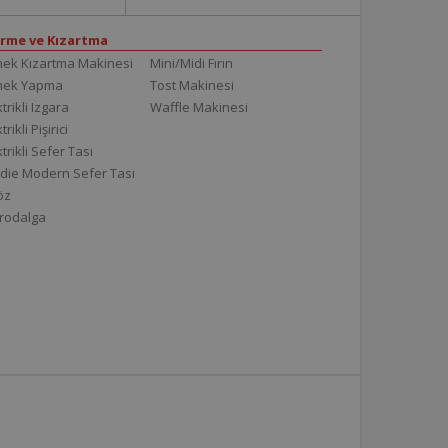
irme ve Kızartma
ek Kızartma Makinesi
Mini/Midi Fırın
mek Yapma
Tost Makinesi
trikli Izgara
Waffle Makinesi
trikli Pişirici
ktrikli Sefer Tası
die Modern Sefer Tası
töz
rodalga