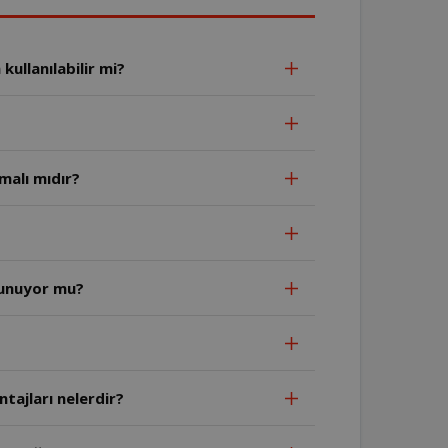
ullanılabilir mi?
malı mıdır?
lunuyor mu?
tajları nelerdir?