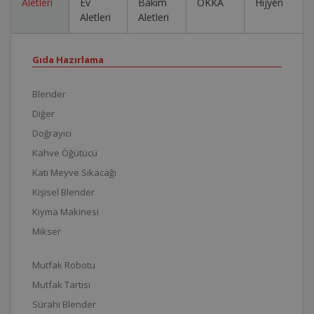
Aletleri
Ev
Bakım
OKKA
Hijyen
Aletleri
Aletleri
Gıda Hazırlama
Blender
Diğer
Doğrayıcı
Kahve Öğütücü
Katı Meyve Sıkacağı
Kişisel Blender
Kıyma Makinesi
Mikser
Mutfak Robotu
Mutfak Tartısı
Sürahi Blender