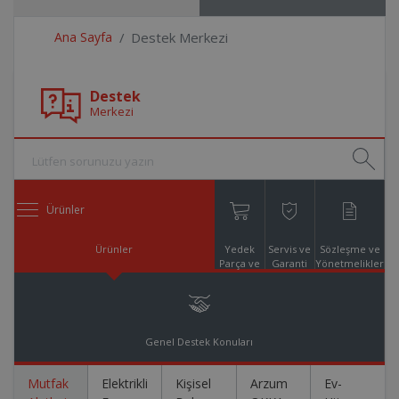
Ana Sayfa
Destek Merkezi
Destek
Merkezi
Ürünler
Ürünler
Yedek
Servis ve
Sözleşme ve
Parça ve
Garanti
Yönetmelikler
Aksesuar
Online
Alışveriş
Genel Destek Konuları
Mutfak
Elektrikli
Kişisel
Arzum
Ev-