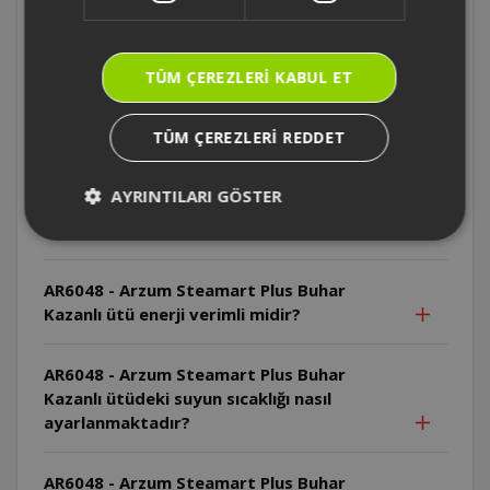
Kazanlı ütü buhar üretme süresi ne kadar?
AR6048 - Arzum Steamart Plus Buhar
TÜM ÇEREZLERI KABUL ET
Kazanlı ütü fazla ısındığında güvenlik
özellikleri devreye girer mi?
TÜM ÇEREZLERI REDDET
AR6048 - Arzum Steamart Plus Buhar
AYRINTILARI GÖSTER
Kazanlı ütü kullanırken enerji tasarrufu
sağlamak için ne yapılmalıdır?
AR6048 - Arzum Steamart Plus Buhar
Kazanlı ütü enerji verimli midir?
AR6048 - Arzum Steamart Plus Buhar
Kazanlı ütüdeki suyun sıcaklığı nasıl
ayarlanmaktadır?
AR6048 - Arzum Steamart Plus Buhar