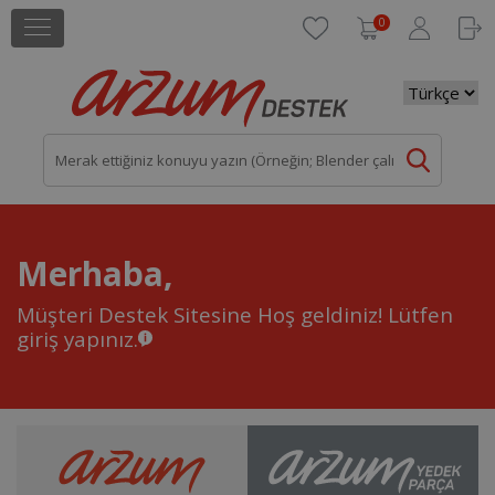
0
Merhaba,
Müşteri Destek Sitesine Hoş geldiniz!
Lütfen
giriş yapınız.