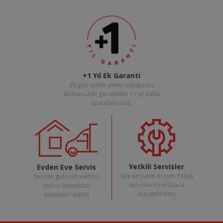
+1 Yıl Ek Garanti
30 gün içinde almış olduğunuz
ürününüzün garantisini +1 yıl daha
uzatabilirsiniz.
Yetkili Servisler
Evden Eve Servis
Size en yakın Arzum Yetkili
Servise gidecek vaktiniz
servislerine kolayca
yoksa ürününüzü
ulaşabilirsiniz
evinizden alalım