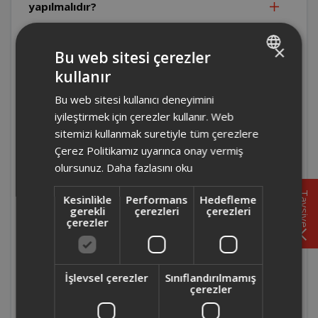
yapılmalıdır?
AR6048 - Arzum Steamart Plus Buhar
×
Bu web sitesi çerezler
Kazanlı ütü uzun süre kullanılmadığında
kullanır
nasıl saklanmalıdır?
TURKISH
Bu web sitesi kullanıcı deneyimini
ENGLISH
AR6048 - Arzum Steamart Plus Buhar
iyileştirmek için çerezler kullanır. Web
Kazanlı ütüdeki suyu ne kadar sıklıkla
sitemizi kullanmak suretiyle tüm çerezlere
değiştirilmelidir?
Çerez Politikamız uyarınca onay vermiş
olursunuz.
Daha fazlasını oku
AR6048 - Arzum Steamart Plus Buhar
Tavsiye
Kesinlikle
Performans
Hedefleme
Kazanlı ütüde su tankındaki kireç nasıl
gerekli
çerezleri
çerezleri
temizlenmektedir?
çerezler
AR6048 - Arzum Steamart Plus Buhar
Kazanlı ütüde kireç filtresi var mıdır?
İşlevsel çerezler
Sınıflandırılmamış
çerezler
AR6048 - Arzum Steamart Plus Buhar