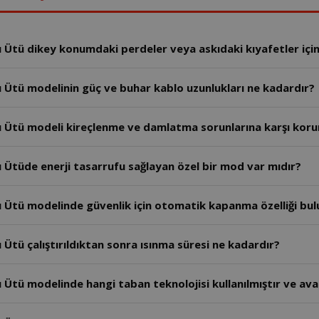
tü dikey konumdaki perdeler veya askıdaki kıyafetler için k
Ütü modelinin güç ve buhar kablo uzunlukları ne kadardır?
 Ütü modeli kireçlenme ve damlatma sorunlarına karşı koru
Ütüde enerji tasarrufu sağlayan özel bir mod var mıdır?
 Ütü modelinde güvenlik için otomatik kapanma özelliği bu
tü çalıştırıldıktan sonra ısınma süresi ne kadardır?
tü modelinde hangi taban teknolojisi kullanılmıştır ve avan