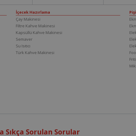
İçecek Hazırlama
Piş
Çay Makinesi
Ekm
Filtre Kahve Makinesi
Ek
Kapsüllü Kahve Makinesi
Elek
Semaver
Elek
Su Isıtıcı
Ele
Türk Kahve Makinesi
Foo
Fri
Mik
 Sıkça Sorulan Sorular