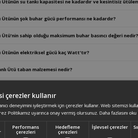
Ütünün su tankı kapasitesi ne kadardır ve kesintisiz ütülem
 Ütünün şok buhar gücü performansı ne kadardır?
 Ütü'nin sahip olduğu maksimum buhar basıncı değeri nedir
Ütünün elektriksel gücü kaç Watt'tır?
nlı Ütü taban malzemesi nedir?
ı Ütü Kazansız ağırlık kaç gramdır?
i çerezler kullanır
n kumaş tanıma özelliği var mı?
anıcı deneyimini iyileştirmek için çerezler kullanır. Web sitemizi kul
ez Politikamız uyarınca onay vermiş olursunuz.
Daha fazlasını oku
har Kazanlı Ütü'nün kumaşı tanıma özelliği var mı?
Performans
Hedefleme
İşlevsel çerezler
Sı
r
çerezleri
çerezleri
 Ütünün maksimum gücü nedir?