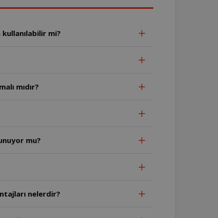
ullanılabilir mi?
malı mıdır?
lunuyor mu?
tajları nelerdir?