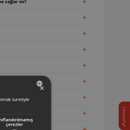
e sağlar mı?
?
×
TURKISH
lanmak suretiyle
ENGLISH
Tavsiye
nıflandırılmamış
çerezler