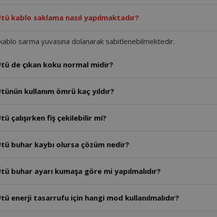
AR6050 - Arzum Steamlıne Buhar Kazanlı Ütü kablo saklama nasıl yapılmaktadır?
ablo sarma yuvasına dolanarak sabitlenebilmektedir.
tü de çıkan koku normal midir?
tünün kullanım ömrü kaç yıldır?
AR6050 - Arzum Steamlıne Buhar Kazanlı Ütü çalışırken fiş çekilebilir mi?
AR6050 - Arzum Steamlıne Buhar Kazanlı Ütü buhar kaybı olursa çözüm nedir?
AR6050 - Arzum Steamlıne Buhar Kazanlı Ütü buhar ayarı kumaşa göre mi yapılmalıdır?
ü enerji tasarrufu için hangi mod kullanılmalıdır?