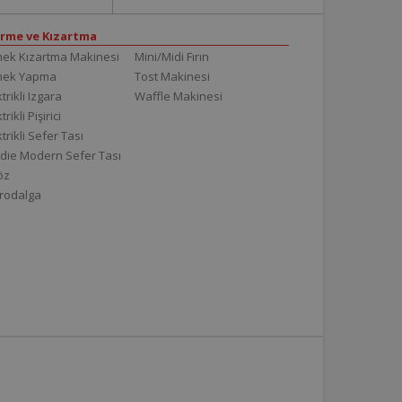
irme ve Kızartma
ek Kızartma Makinesi
Mini/Midi Fırın
mek Yapma
Tost Makinesi
trikli Izgara
Waffle Makinesi
trikli Pişirici
ktrikli Sefer Tası
die Modern Sefer Tası
töz
rodalga