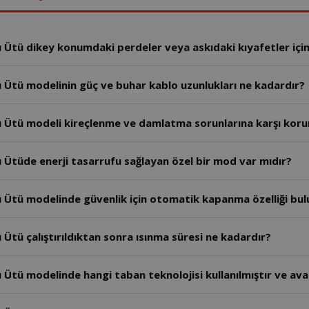
tü dikey konumdaki perdeler veya askıdaki kıyafetler için k
Ütü modelinin güç ve buhar kablo uzunlukları ne kadardır?
 Ütü modeli kireçlenme ve damlatma sorunlarına karşı koru
Ütüde enerji tasarrufu sağlayan özel bir mod var mıdır?
 Ütü modelinde güvenlik için otomatik kapanma özelliği bu
tü çalıştırıldıktan sonra ısınma süresi ne kadardır?
tü modelinde hangi taban teknolojisi kullanılmıştır ve avan