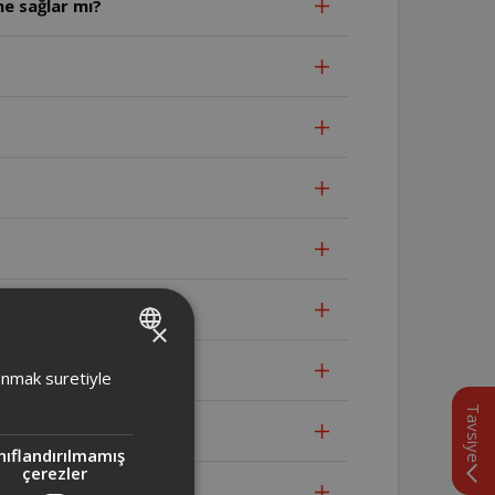
e sağlar mı?
?
×
TURKISH
lanmak suretiyle
ENGLISH
Tavsiye
nıflandırılmamış
çerezler