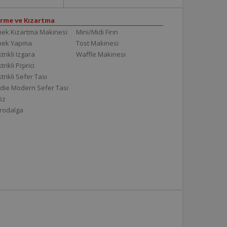
irme ve Kızartma
ek Kızartma Makinesi
Mini/Midi Fırın
mek Yapma
Tost Makinesi
trikli Izgara
Waffle Makinesi
trikli Pişirici
ktrikli Sefer Tası
die Modern Sefer Tası
töz
rodalga