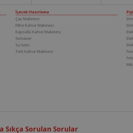
İçecek Hazırlama
Piş
Çay Makinesi
Ekm
Filtre Kahve Makinesi
Ek
Kapsüllü Kahve Makinesi
Elek
Semaver
Elek
Su Isıtıcı
Ele
Türk Kahve Makinesi
Foo
Fri
Mik
 Sıkça Sorulan Sorular