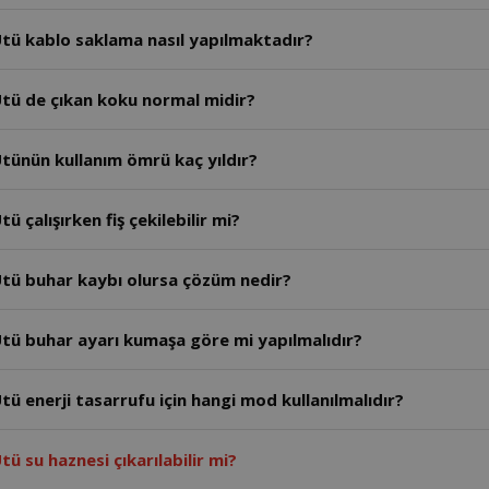
AR6050 - Arzum Steamlıne Buhar Kazanlı Ütü kablo saklama nasıl yapılmaktadır?
tü de çıkan koku normal midir?
tünün kullanım ömrü kaç yıldır?
AR6050 - Arzum Steamlıne Buhar Kazanlı Ütü çalışırken fiş çekilebilir mi?
AR6050 - Arzum Steamlıne Buhar Kazanlı Ütü buhar kaybı olursa çözüm nedir?
AR6050 - Arzum Steamlıne Buhar Kazanlı Ütü buhar ayarı kumaşa göre mi yapılmalıdır?
ü enerji tasarrufu için hangi mod kullanılmalıdır?
ü su haznesi çıkarılabilir mi?