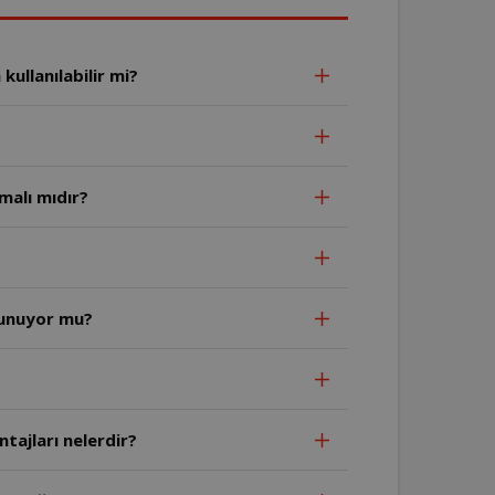
ullanılabilir mi?
malı mıdır?
lunuyor mu?
tajları nelerdir?