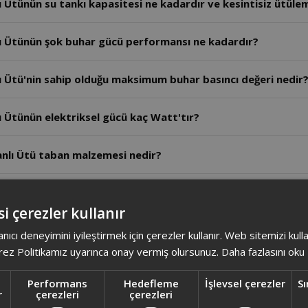
Ütünün su tankı kapasitesi ne kadardır ve kesintisiz ütülem
 Ütünün şok buhar gücü performansı ne kadardır?
 Ütü'nin sahip olduğu maksimum buhar basıncı değeri nedir
Ütünün elektriksel gücü kaç Watt'tır?
nlı Ütü taban malzemesi nedir?
ı Ütü Kazansız ağırlık kaç gramdır?
i çerezler kullanır
n kumaş tanıma özelliği var mı?
anıcı deneyimini iyileştirmek için çerezler kullanır. Web sitemizi kul
ez Politikamız uyarınca onay vermiş olursunuz.
Daha fazlasını oku
har Kazanlı Ütü'nün kumaşı tanıma özelliği var mı?
Performans
Hedefleme
İşlevsel çerezler
Sı
r
çerezleri
çerezleri
 Ütünün maksimum gücü nedir?