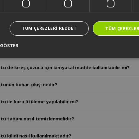
tü buhar basıncı kaç bardır?
TÜM ÇEREZLERI REDDET
TÜM ÇEREZLER
ü hangi su türü kullanılmalıdır?
 GÖSTER
tü su haznesi kapasitesi ne kadardır?
ü de kireç çözücü için kimyasal madde kullanılabilir mi?
tünün buhar çıkışı nedir?
ü ile kuru ütüleme yapılabilir mi?
tü tabanı nasıl temizlenmelidir?
AR6050 - Arzum Steamlıne Buhar Kazanlı Ütü kilidi nasıl kullanılmaktadır?