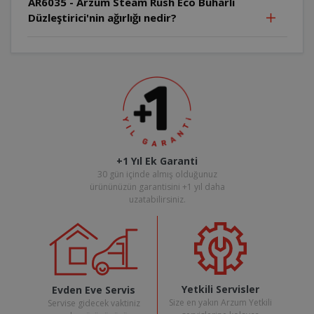
AR6035 - Arzum Steam Rush Eco Buharlı
Düzleştirici'nin ağırlığı nedir?
+1 Yıl Ek Garanti
30 gün içinde almış olduğunuz
ürününüzün garantisini +1 yıl daha
uzatabilirsiniz.
Yetkili Servisler
Evden Eve Servis
Size en yakın Arzum Yetkili
Servise gidecek vaktiniz