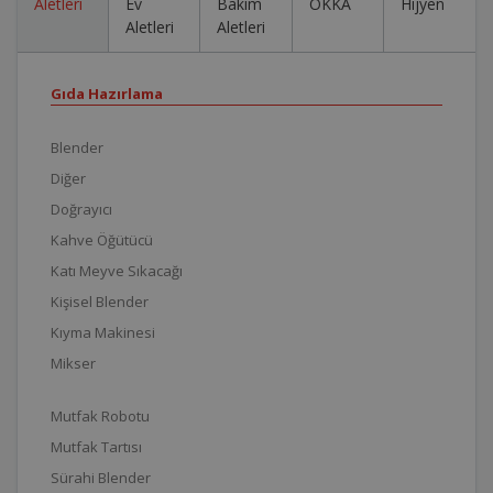
Aletleri
Ev
Bakım
OKKA
Hijyen
Aletleri
Aletleri
Gıda Hazırlama
Blender
Diğer
Doğrayıcı
Kahve Öğütücü
Katı Meyve Sıkacağı
Kişisel Blender
Kıyma Makinesi
Mikser
Mutfak Robotu
Mutfak Tartısı
Sürahi Blender