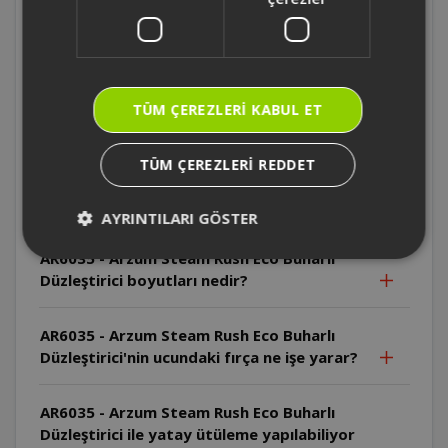
AR6035 - Arzum Steam Rush Eco Buharlı
Düzleştirici nasıl kullanılır?
AR6035 - Arzum Steam Rush Eco Buharlı
Düzleştirici kablo uzunluğu nedir?
TÜM ÇEREZLERI KABUL ET
AR6035 - Arzum Steam Rush Eco Buharlı
TÜM ÇEREZLERI REDDET
Düzleştirici' de buhar tuşuna basınca
uğultu sesi gelmesi normal mi?
AYRINTILARI GÖSTER
AR6035 - Arzum Steam Rush Eco Buharlı
Düzleştirici boyutları nedir?
AR6035 - Arzum Steam Rush Eco Buharlı
Düzleştirici'nin ucundaki fırça ne işe yarar?
AR6035 - Arzum Steam Rush Eco Buharlı
Düzleştirici ile yatay ütüleme yapılabiliyor