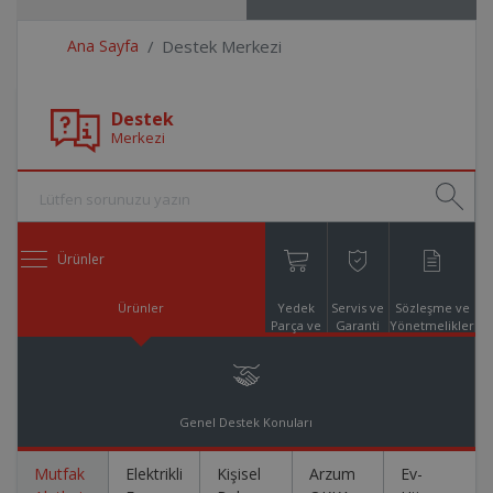
Ana Sayfa
Destek Merkezi
Destek
Merkezi
Ürünler
Ürünler
Yedek
Servis ve
Sözleşme ve
Parça ve
Garanti
Yönetmelikler
Aksesuar
Online
Alışveriş
Genel Destek Konuları
Mutfak
Elektrikli
Kişisel
Arzum
Ev-