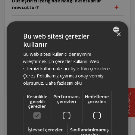
Düzleştirici içeriğinde hangi aksesuarlar
mevcuttur?
AR6042- Arzum Steam Rush Buharlı
Düzleştirici buhar düğmesi sürekli basılı
×
Bu web sitesi çerezler
tutulmalı mıdır?
kullanır
TURKISH
AR6042- Arzum Steam Rush Buharlı
Bu web sitesi kullanıcı deneyimini
ENGLISH
Düzleştirici açıldıktan hemen sonra
iyileştirmek için çerezler kullanır. Web
kullanılabilir mi?
sitemizi kullanmak suretiyle tüm çerezlere
Çerez Politikamız uyarınca onay vermiş
olursunuz.
Daha fazlasını oku
AR6035 - Arzum Steam Rush Eco Buharlı
Düzleştirici'de kireçlenme önleme özelliği
Tavsiye
Kesinlikle
Performans
Hedefleme
mevcut mudur?
gerekli
çerezleri
çerezleri
çerezler
AR6035 - Arzum Steam Rush Eco Buharlı
Düzleştirici ürün ağırlığı nedir?
İşlevsel çerezler
Sınıflandırılmamış
çerezler