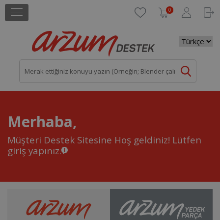
0
Merhaba,
Müşteri Destek Sitesine Hoş geldiniz!
Lütfen
giriş yapınız.