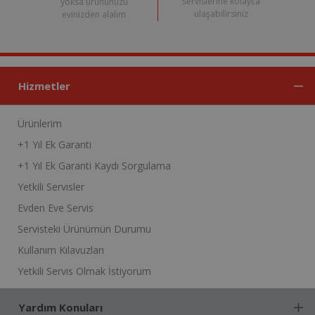
servislerine kolayca
yoksa ürününüzü
ulaşabilirsiniz
evinizden alalım
Hizmetler
Ürünlerim
+1 Yıl Ek Garanti
+1 Yıl Ek Garanti Kaydı Sorgulama
Yetkili Servisler
Evden Eve Servis
Servisteki Ürünümün Durumu
Kullanım Kılavuzları
Yetkili Servis Olmak İstiyorum
Yardım Konuları