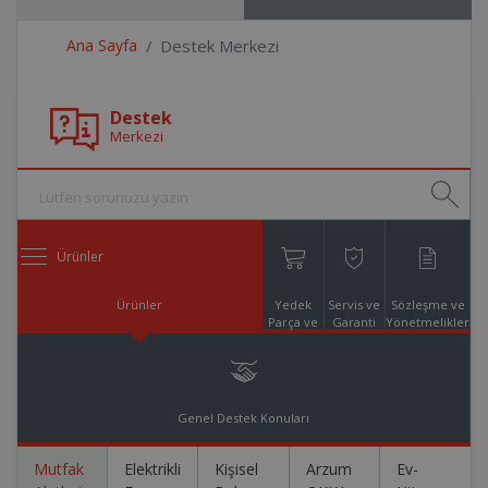
Ana Sayfa
Destek Merkezi
Destek
Merkezi
Ürünler
Ürünler
Yedek
Servis ve
Sözleşme ve
Parça ve
Garanti
Yönetmelikler
Aksesuar
Online
Alışveriş
Genel Destek Konuları
Mutfak
Elektrikli
Kişisel
Arzum
Ev-