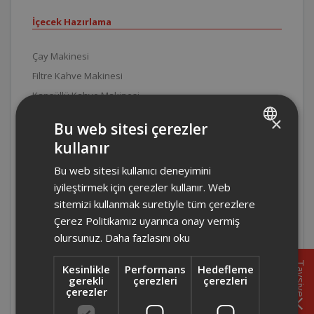
İçecek Hazırlama
Çay Makinesi
Filtre Kahve Makinesi
Kapsüllü Kahve Makinesi
Semaver
×
Bu web sitesi çerezler
Su Isıtıcı
kullanır
TURKISH
Türk Kahve Makinesi
Bu web sitesi kullanıcı deneyimini
ENGLISH
Pişirme ve Kızartma
iyileştirmek için çerezler kullanır. Web
sitemizi kullanmak suretiyle tüm çerezlere
Çerez Politikamız uyarınca onay vermiş
Ekmek Kızartma Makinesi
olursunuz.
Daha fazlasını oku
Ekmek Yapma
Elektrikli Izgara
Tavsiye
Kesinlikle
Performans
Hedefleme
Elektrikli Pişirici
gerekli
çerezleri
çerezleri
çerezler
Elektrikli Sefer Tası