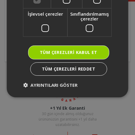
Foodie Modern Sefer Tası
Fritöz
İşlevsel çerezler
Sınıflandırılmamış
çerezler
Mikrodalga
Mini/Midi Fırın
Tost Makinesi
Waffle Makinesi
TÜM ÇEREZLERI KABUL ET
TÜM ÇEREZLERI REDDET
AYRINTILARI GÖSTER
+1 Yıl Ek Garanti
30 gün içinde almış olduğunuz
ürününüzün garantisini +1 yıl daha
uzatabilirsiniz.