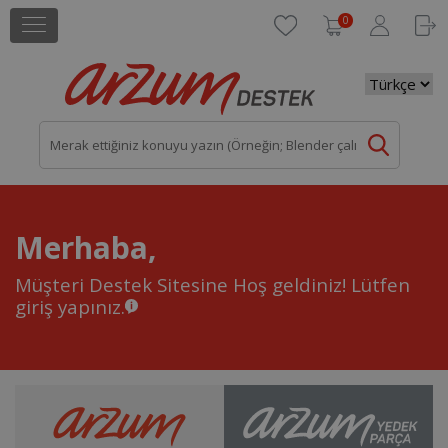
0
Merhaba,
Müşteri Destek Sitesine Hoş geldiniz!
Lütfen
giriş yapınız.