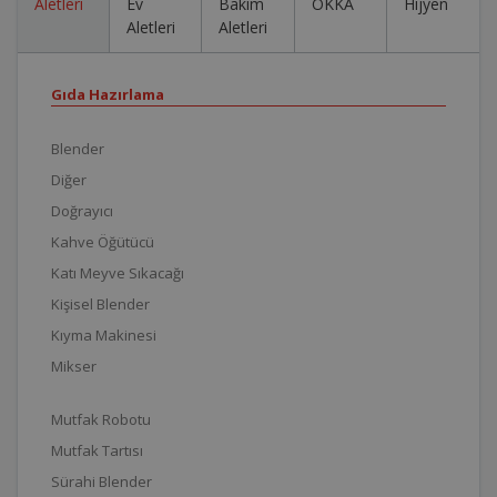
Aletleri
Ev
Bakım
OKKA
Hijyen
Aletleri
Aletleri
Gıda Hazırlama
Blender
Diğer
Doğrayıcı
Kahve Öğütücü
Katı Meyve Sıkacağı
Kişisel Blender
Kıyma Makinesi
Mikser
Mutfak Robotu
Mutfak Tartısı
Sürahi Blender