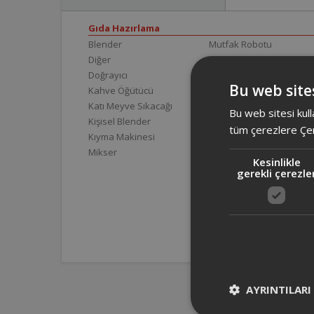
Gıda Hazırlama
Blender
Mutfak Robotu
Diğer
Mutfak Tartısı
Doğrayıcı
Sürahi Blender
Bu web sites
Kahve Öğütücü
Katı Meyve Sıkacağı
Bu web sitesi kull
Kişisel Blender
tüm çerezlere Çer
Kıyma Makinesi
Mikser
Kesinlikle
gerekli çerezle
AYRINTILARI