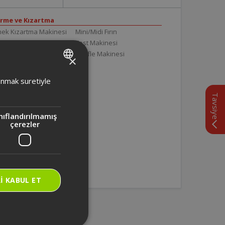
irme ve Kızartma
ek Kızartma Makinesi
Mini/Midi Fırın
mek Yapma
Tost Makinesi
trikli Izgara
Waffle Makinesi
×
trikli Pişirici
ktrikli Sefer Tası
TURKISH
lanmak suretiyle
die Modern Sefer Tası
ENGLISH
Tavsiye
töz
rodalga
nıflandırılmamış
çerezler
I KABUL ET