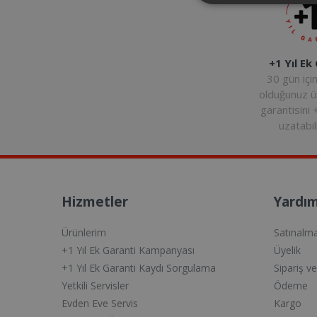
+1 Yıl Ek
30 gün içi
olduğunuz 
garantisini 
uzatabili
Hizmetler
Yardım
Ürünlerim
Satınalm
+1 Yıl Ek Garanti Kampanyası
Üyelik
+1 Yıl Ek Garanti Kaydı Sorgulama
Sipariş v
Yetkili Servisler
Ödeme
Evden Eve Servis
Kargo