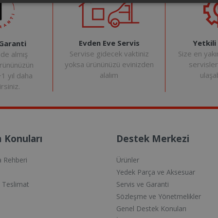
Evden Eve Servis
Yetkili
 Garanti
Servise gidecek vaktiniz
Size en yakı
nde almış
yoksa ürününüzü evinizden
servisle
ürününüzün
alalım
ulaşab
+1 yıl daha
rsiniz.
 Konuları
Destek Merkezi
a Rehberi
Ürünler
Yedek Parça ve Aksesuar
e Teslimat
Servis ve Garanti
Sözleşme ve Yönetmelikler
Genel Destek Konuları