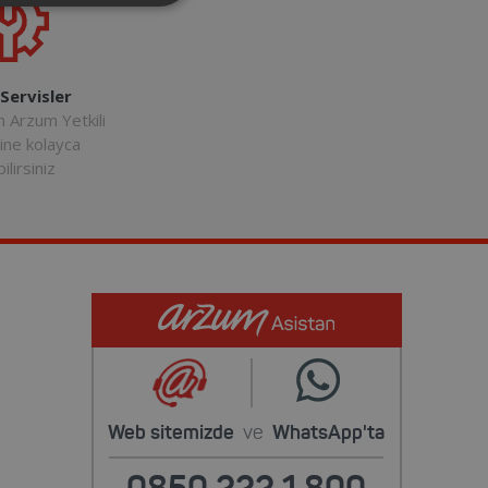
 Servisler
n Arzum Yetkili
rine kolayca
ilirsiniz
Web sitemizde
ve
WhatsApp'ta
0850 222 1 800