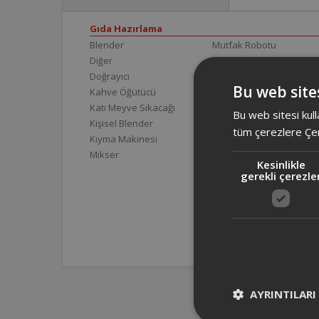
Gıda Hazırlama
Blender
Mutfak Robotu
Diğer
Mutfak Tartısı
Doğrayıcı
Sürahi Blender
Bu web sites
Kahve Öğütücü
Katı Meyve Sıkacağı
Bu web sitesi kull
Kişisel Blender
tüm çerezlere Çer
Kıyma Makinesi
Mikser
Kesinlikle
gerekli çerezle
AYRINTILARI