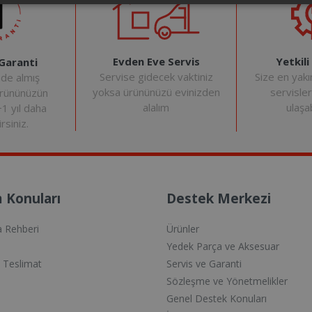
Evden Eve Servis
Yetkili
 Garanti
Servise gidecek vaktiniz
Size en yakı
nde almış
yoksa ürününüzü evinizden
servisle
ürününüzün
alalım
ulaşab
+1 yıl daha
rsiniz.
 Konuları
Destek Merkezi
a Rehberi
Ürünler
Yedek Parça ve Aksesuar
e Teslimat
Servis ve Garanti
Sözleşme ve Yönetmelikler
Genel Destek Konuları