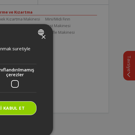
irme ve Kızartma
ek Kızartma Makinesi
Mini/Midi Fırın
mek Yapma
Tost Makinesi
trikli Izgara
Waffle Makinesi
×
trikli Pişirici
ktrikli Sefer Tası
TURKISH
lanmak suretiyle
die Modern Sefer Tası
ENGLISH
Tavsiye
töz
rodalga
nıflandırılmamış
çerezler
I KABUL ET