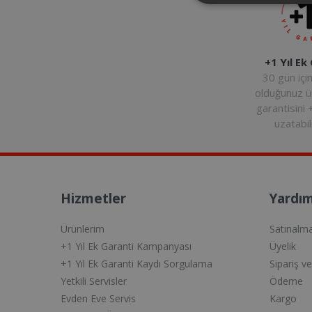
+1 Yıl Ek
30 gün içi
olduğunuz 
garantisini 
uzatabili
Hizmetler
Yardım
Ürünlerim
Satınalm
+1 Yıl Ek Garanti Kampanyası
Üyelik
+1 Yıl Ek Garanti Kaydı Sorgulama
Sipariş v
Yetkili Servisler
Ödeme
Evden Eve Servis
Kargo