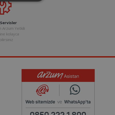
 Servisler
n Arzum Yetkili
rine kolayca
ilirsiniz
Web sitemizde
ve
WhatsApp'ta
0850 222 1 800