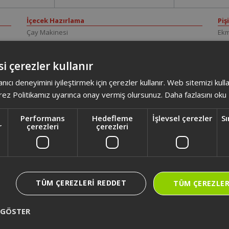
İçecek Hazırlama
Piş
Çay Makinesi
Ekm
Filtre Kahve Makinesi
Ek
Kapsüllü Kahve Makinesi
Elek
i çerezler kullanır
Semaver
Elek
Su Isıtıcı
Ele
anıcı deneyimini iyileştirmek için çerezler kullanır. Web sitemizi kul
Türk Kahve Makinesi
Foo
ez Politikamız uyarınca onay vermiş olursunuz.
Daha fazlasını oku
Fri
Mik
Performans
Hedefleme
İşlevsel çerezler
Sı
r
çerezleri
çerezleri
TÜM ÇEREZLERI REDDET
TÜM ÇEREZLER
 GÖSTER