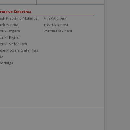
irme ve Kızartma
ek Kızartma Makinesi
Mini/Midi Fırın
mek Yapma
Tost Makinesi
trikli Izgara
Waffle Makinesi
trikli Pişirici
ktrikli Sefer Tası
die Modern Sefer Tası
töz
rodalga