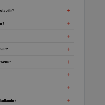
labilir?
ır?
ılır?
akılır?
ullanılır?