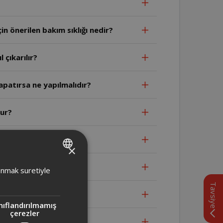
n önerilen bakım sıklığı nedir?
 çıkarılır?
apatırsa ne yapılmalıdır?
lur?
lanılabilir?
×
bi ne olabilir?
TURKISH
lanmak suretiyle
ENGLISH
Tavsiye
nıflandırılmamış
çerezler