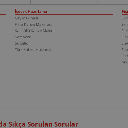
İçecek Hazırlama
Piş
Çay Makinesi
Ekm
Filtre Kahve Makinesi
Ek
Kapsüllü Kahve Makinesi
Elek
Semaver
Elek
Su Isıtıcı
Ele
Türk Kahve Makinesi
Foo
Fri
Mik
da Sıkça Sorulan Sorular