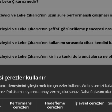
 Leke Çıkarıcı nedir?
ci ve Leke Çıkarıcı’nın uzun süre performanslı çalışması içi
ici ve Leke Çıkarıcı’nın şeffaf görüntüleme penceresi nasıl
ici ve Leke Çıkarıcı’nın kullanımı sırasında cihaz kendini k
ici ve Leke Çıkarıcı’nın kirli su tankı dolu unutulursa ne o
ici ve Leke Çıkarıcı’nın fırça başlıkları hangi yüzeylerde kul
i çerezler kullanır
yici ve Leke Çıkarıcı’nın buhar püskürtmesi zayıflarsa sebe
anıcı deneyimini iyileştirmek için çerezler kullanır. Web sitemizi kul
ez Politikamız uyarınca onay vermiş olursunuz.
Daha fazlasını oku
yici ve Leke Çıkarıcı’nın buhar modu nasıl çalışır?
Performans
Hedefleme
İşlevsel çerezler
Sı
r
çerezleri
çerezleri
ici ve Leke Çıkarıcı’nın ‘Min’ göstergesi neyi belirtir?