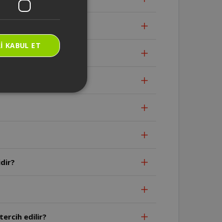
 gelir?
I KABUL ET
ır?
dir?
ercih edilir?