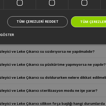
yici ve Leke Çıkarıcı’nın ‘Max’ göstergesi uyarısı ne anlama
TÜM ÇEREZLERI REDDET
TÜM ÇEREZLER
yici ve Leke Çıkarıcı uzun süre kullanılmazsa ne yapılmalıd
 GÖSTER
yici ve Leke Çıkarıcı su tankı nasıl doldurulur?
yici ve Leke Çıkarıcı su sızdırıyorsa ne yapılmalıdır?
eyici ve Leke Çıkarıcı su püskürtme yapmıyorsa ne yapılır?
yici ve Leke Çıkarıcı su doldururken nelere dikkat edilmeli
yici ve Leke Çıkarıcı sterilizasyon modu ne işe yarar?
ici ve Leke Çıkarıcı silikon fırça başlığı hangi durumlarda t