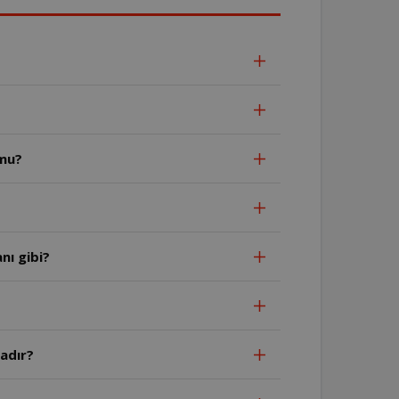
 mu?
nı gibi?
adır?