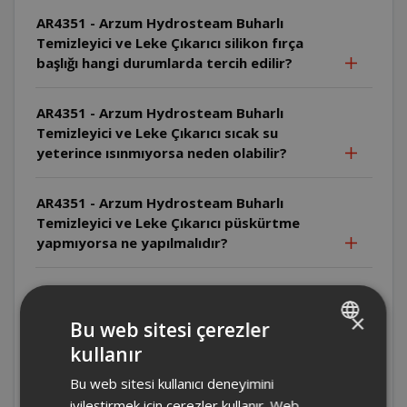
AR4351 - Arzum Hydrosteam Buharlı
Temizleyici ve Leke Çıkarıcı silikon fırça
başlığı hangi durumlarda tercih edilir?
AR4351 - Arzum Hydrosteam Buharlı
Temizleyici ve Leke Çıkarıcı sıcak su
yeterince ısınmıyorsa neden olabilir?
AR4351 - Arzum Hydrosteam Buharlı
Temizleyici ve Leke Çıkarıcı püskürtme
yapmıyorsa ne yapılmalıdır?
AR4351 - Arzum Hydrosteam Buharlı
Temizleyici ve Leke Çıkarıcı kirli su tankı
×
Bu web sitesi çerezler
nasıl temizlenir?
kullanır
TURKISH
AR4351 - Arzum Hydrosteam Buharlı
Bu web sitesi kullanıcı deneyimini
ENGLISH
Temizleyici ve Leke Çıkarıcı kendini
iyileştirmek için çerezler kullanır. Web