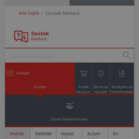
Ana Sayfa
Destek Merkezi
Destek
Merkezi
Ürünler
Ürünler
Yedek
Servis ve
Sözleşme ve
Parça ve
Garanti
Yönetmelikler
Aksesuar
Online
Alışveriş
Genel Destek Konuları
Mutfak
Elektrikli
Kişisel
Arzum
Ev-