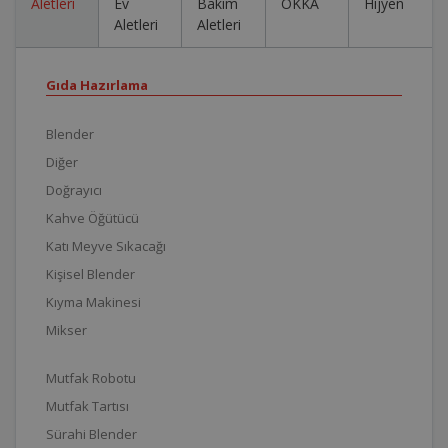
Aletleri
Ev
Bakım
OKKA
Hijyen
Aletleri
Aletleri
Gıda Hazırlama
Blender
Diğer
Doğrayıcı
Kahve Öğütücü
Katı Meyve Sıkacağı
Kişisel Blender
Kıyma Makinesi
Mikser
Mutfak Robotu
Mutfak Tartısı
Sürahi Blender