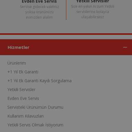
Yetkili Servisler
Evden Eve Servis
Size en yakın Arzum Yetkili
Servise gidecek vaktiniz
servislerine kolayca
yoksa ürününüzü
ulaşabilirsiniz
evinizden alalım
Hizmetler
Ürünlerim
+1 Yıl Ek Garanti
+1 Yıl Ek Garanti Kaydı Sorgulama
Yetkili Servisler
Evden Eve Servis
Servisteki Ürünümün Durumu
Kullanım Kılavuzları
Yetkili Servis Olmak İstiyorum