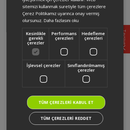
temizleme başlığı ne için kullanılır?
sitemizi kullanmak suretiyle tüm çerezlere
Çerez Politikamız uyarınca onay vermiş
olursunuz.
Daha fazlasını oku
AR4351 - Arzum Hydrosteam Buharlı
Temizleyici ve Leke Çıkarıcı kendi kendini
Tavsiye
Kesinlikle
Performans
Hedefleme
temizleme başlığı nasıl takılır?
gerekli
çerezleri
çerezleri
çerezler
AR4351 - Arzum Hydrosteam Buharlı
Temizleyici ve Leke Çıkarıcı kaç farklı
temizlik moduna sahiptir?
İşlevsel çerezler
Sınıflandırılmamış
çerezler
AR4351 - Arzum Hydrosteam Buharlı
Temizleyici ve Leke Çıkarıcı ile yanıcı sıvılar
temizlenebilir mi?
TÜM ÇEREZLERI KABUL ET
AR4351 - Arzum Hydrosteam Buharlı
Temizleyici ve Leke Çıkarıcı ikisi bir arada
TÜM ÇEREZLERI REDDET
temizleme fırçası nasıl kullanılır?