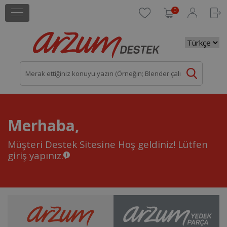
0
Merhaba,
Müşteri Destek Sitesine Hoş geldiniz!
Lütfen
giriş yapınız.