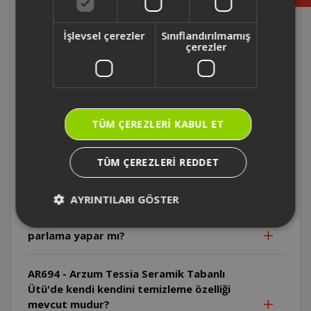
Ütünün voltaj uyumu neden önemlidir?
İşlevsel çerezler
Sınıflandırılmamış
AR6030-Arzum Steampro Plus Buharlı Ütü
çerezler
buhar şok gücü nedir?
AR6030-Arzum Steampro Plus Buharlı Ütü
buhar gücü nedir?
TÜM ÇEREZLERI KABUL ET
AR693 - Arzum Steamart Lux Seramik
TÜM ÇEREZLERI REDDET
Tabanlı Ütü susuz çalıştırılabilir midir?
AYRINTILARI GÖSTER
AR684 - Arzum Olivya 2400w Seramik
Tabanlı Buharlı Ütü kumaş üzerinde
parlama yapar mı?
AR694 - Arzum Tessia Seramik Tabanlı
Ütü'de kendi kendini temizleme özelliği
mevcut mudur?