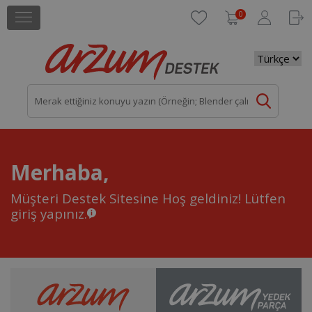
0
Merhaba,
Müşteri Destek Sitesine Hoş geldiniz!
Lütfen
giriş yapınız.