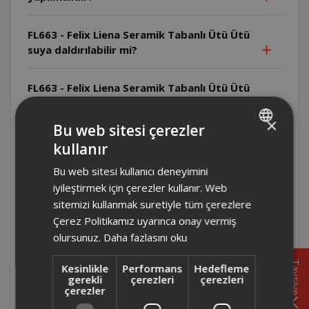
FL663 - Felix Liena Seramik Tabanlı Ütü Ütü
suya daldırılabilir mi?
FL663 - Felix Liena Seramik Tabanlı Ütü Ütü
sıcak yüzeylere temas edebilir mi?
×
Bu web sitesi çerezler
FL663 - Felix Liena Seramik Tabanlı Ütü Ütü
kullanır
TURKISH
fişe takılıyken gözetimsiz bırakılabilir mi?
Bu web sitesi kullanıcı deneyimini
ENGLISH
iyileştirmek için çerezler kullanır. Web
FL663 - Felix Liena Seramik Tabanlı Ütü
sitemizi kullanmak suretiyle tüm çerezlere
Ütüyü kimler kullanabilir?
Çerez Politikamız uyarınca onay vermiş
olursunuz.
Daha fazlasını oku
FL663 - Felix Liena Seramik Tabanlı Ütü Ütü
ticari kullanım için uygun mudur?
Tavsiye
Kesinlikle
Performans
Hedefleme
gerekli
çerezleri
çerezleri
çerezler
FL663 - Felix Liena Seramik Tabanlı Ütü