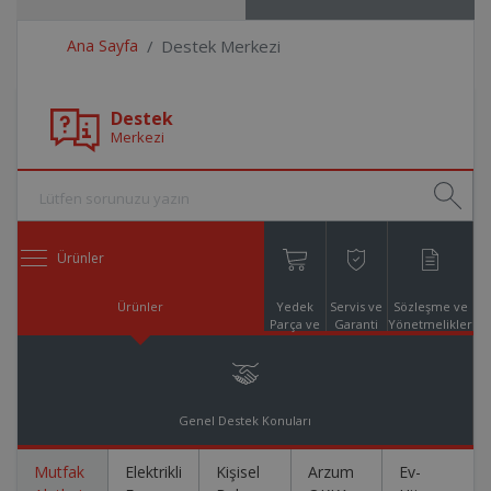
Ana Sayfa
Destek Merkezi
Destek
Merkezi
Ürünler
Ürünler
Yedek
Servis ve
Sözleşme ve
Parça ve
Garanti
Yönetmelikler
Aksesuar
Online
Alışveriş
Genel Destek Konuları
Mutfak
Elektrikli
Kişisel
Arzum
Ev-