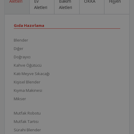
Aletleri
Ev
Bakım
OKKA
Hijyen
Aletleri
Aletleri
Gıda Hazırlama
Blender
Diğer
Doğrayıcı
Kahve Öğütücü
Katı Meyve Sıkacağı
Kişisel Blender
Kıyma Makinesi
Mikser
Mutfak Robotu
Mutfak Tartısı
Sürahi Blender