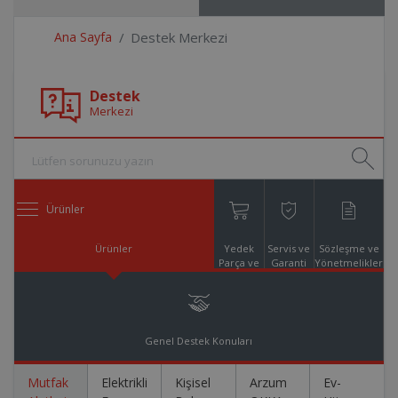
Ana Sayfa
Destek Merkezi
Destek
Merkezi
Ürünler
Ürünler
Yedek
Servis ve
Sözleşme ve
Parça ve
Garanti
Yönetmelikler
Aksesuar
Online
Alışveriş
Genel Destek Konuları
Mutfak
Elektrikli
Kişisel
Arzum
Ev-