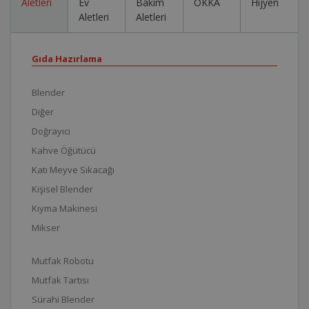
Aletleri
Ev
Bakım
OKKA
Hijyen
Aletleri
Aletleri
Gıda Hazırlama
Blender
Diğer
Doğrayıcı
Kahve Öğütücü
Katı Meyve Sıkacağı
Kişisel Blender
Kıyma Makinesi
Mikser
Mutfak Robotu
Mutfak Tartısı
Sürahi Blender