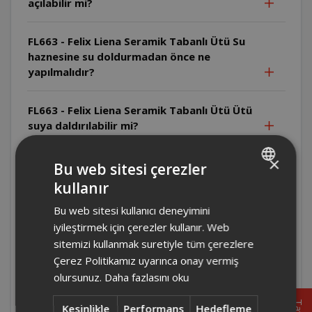
açılabilir mi?
FL663 - Felix Liena Seramik Tabanlı Ütü Su
haznesine su doldurmadan önce ne
yapılmalıdır?
FL663 - Felix Liena Seramik Tabanlı Ütü Ütü
suya daldırılabilir mi?
×
FL663 - Felix Liena Seramik Tabanlı Ütü Ütü
Bu web sitesi çerezler
sıcak yüzeylere temas edebilir mi?
kullanır
TURKISH
Bu web sitesi kullanıcı deneyimini
ENGLISH
FL663 - Felix Liena Seramik Tabanlı Ütü Ütü
iyileştirmek için çerezler kullanır. Web
fişe takılıyken gözetimsiz bırakılabilir mi?
sitemizi kullanmak suretiyle tüm çerezlere
Çerez Politikamız uyarınca onay vermiş
FL663 - Felix Liena Seramik Tabanlı Ütü
olursunuz.
Daha fazlasını oku
Ütüyü kimler kullanabilir?
Kesinlikle
Performans
Hedefleme