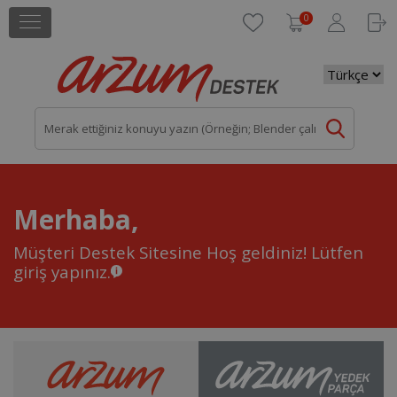
0
Merhaba,
Müşteri Destek Sitesine Hoş geldiniz!
Lütfen
giriş yapınız.