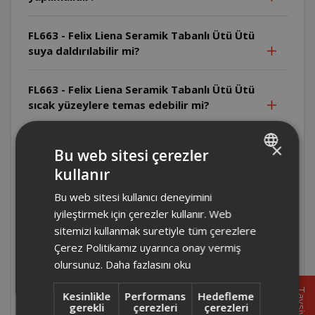
FL663 - Felix Liena Seramik Tabanlı Ütü Ütü
suya daldırılabilir mi?
FL663 - Felix Liena Seramik Tabanlı Ütü Ütü
sıcak yüzeylere temas edebilir mi?
FL663 - Felix Liena Seramik Tabanlı Ütü Ütü
×
Bu web sitesi çerezler
fişe takılıyken gözetimsiz bırakılabilir mi?
kullanır
TURKISH
Bu web sitesi kullanıcı deneyimini
FL663 - Felix Liena Seramik Tabanlı Ütü
ENGLISH
Ütüyü kimler kullanabilir?
iyileştirmek için çerezler kullanır. Web
sitemizi kullanmak suretiyle tüm çerezlere
Çerez Politikamız uyarınca onay vermiş
FL663 - Felix Liena Seramik Tabanlı Ütü Ütü
olursunuz.
Daha fazlasını oku
ticari kullanım için uygun mudur?
Tavsiye
Kesinlikle
Performans
Hedefleme
FL663 - Felix Liena Seramik Tabanlı Ütü
gerekli
çerezleri
çerezleri