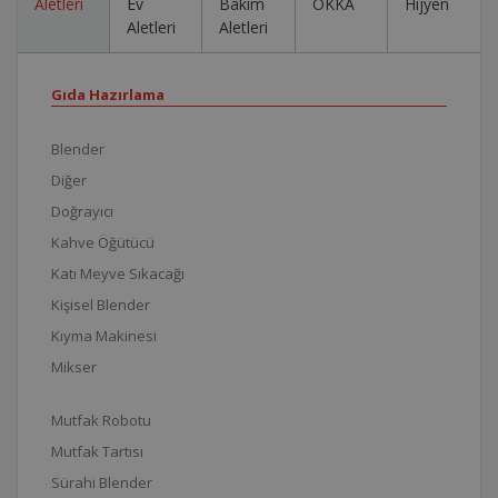
Aletleri
Ev
Bakım
OKKA
Hijyen
Aletleri
Aletleri
Gıda Hazırlama
Blender
Diğer
Doğrayıcı
Kahve Öğütücü
Katı Meyve Sıkacağı
Kişisel Blender
Kıyma Makinesi
Mikser
Mutfak Robotu
Mutfak Tartısı
Sürahi Blender