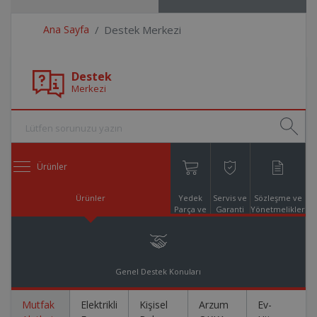
Ana Sayfa
Destek Merkezi
Destek
Merkezi
Ürünler
Ürünler
Yedek
Servis ve
Sözleşme ve
Parça ve
Garanti
Yönetmelikler
Aksesuar
Online
Alışveriş
Genel Destek Konuları
Mutfak
Elektrikli
Kişisel
Arzum
Ev-