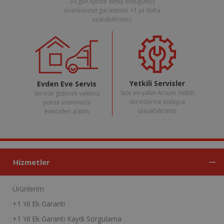
30 gün içinde almış olduğunuz
ürününüzün garantisini +1 yıl daha
uzatabilirsiniz.
Yetkili Servisler
Evden Eve Servis
Size en yakın Arzum Yetkili
Servise gidecek vaktiniz
servislerine kolayca
yoksa ürününüzü
ulaşabilirsiniz
evinizden alalım
Hizmetler
Ürünlerim
+1 Yıl Ek Garanti
+1 Yıl Ek Garanti Kaydı Sorgulama