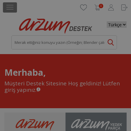
0
Merhaba,
Müşteri Destek Sitesine Hoş geldiniz!
Lütfen
giriş yapınız.