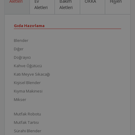
Aletleri
Ev
Bakım
OKKA
Hijyen
Aletleri
Aletleri
Gıda Hazırlama
Blender
Diğer
Doğrayıcı
Kahve Öğütücü
Katı Meyve Sıkacağı
Kişisel Blender
Kıyma Makinesi
Mikser
Mutfak Robotu
Mutfak Tartısı
Sürahi Blender