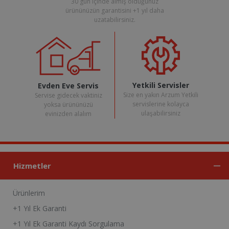
30 gün içinde almış olduğunuz
ürününüzün garantisini +1 yıl daha
uzatabilirsiniz.
Yetkili Servisler
Evden Eve Servis
Size en yakın Arzum Yetkili
Servise gidecek vaktiniz
servislerine kolayca
yoksa ürününüzü
ulaşabilirsiniz
evinizden alalım
Hizmetler
Ürünlerim
+1 Yıl Ek Garanti
+1 Yıl Ek Garanti Kaydı Sorgulama