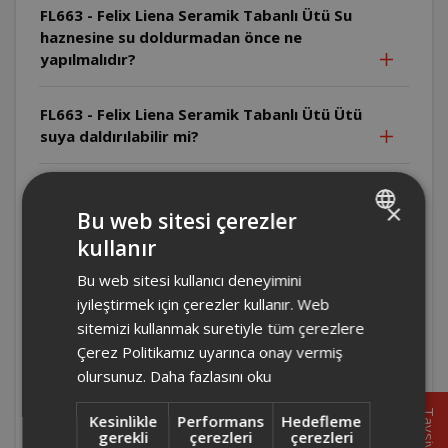
FL663 - Felix Liena Seramik Tabanlı Ütü Su
haznesine su doldurmadan önce ne
yapılmalıdır?
FL663 - Felix Liena Seramik Tabanlı Ütü Ütü
suya daldırılabilir mi?
FL663 - Felix Liena Seramik Tabanlı Ütü Ütü
×
sıcak yüzeylere temas edebilir mi?
Bu web sitesi çerezler
kullanır
TURKISH
FL663 - Felix Liena Seramik Tabanlı Ütü Ütü
Bu web sitesi kullanıcı deneyimini
ENGLISH
fişe takılıyken gözetimsiz bırakılabilir mi?
iyileştirmek için çerezler kullanır. Web
sitemizi kullanmak suretiyle tüm çerezlere
FL663 - Felix Liena Seramik Tabanlı Ütü
Çerez Politikamız uyarınca onay vermiş
Ütüyü kimler kullanabilir?
olursunuz.
Daha fazlasını oku
Tavsiye
Kesinlikle
Performans
Hedefleme
FL663 - Felix Liena Seramik Tabanlı Ütü Ütü
gerekli
çerezleri
çerezleri
ticari kullanım için uygun mudur?