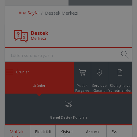
Ana Sayfa
Destek Merkezi
Destek
Merkezi
Ürünler
Ürünler
Yedek
Servis ve
Sözleşme ve
Parça ve
Garanti
Yönetmelikler
Aksesuar
Online
Alışveriş
Genel Destek Konuları
Mutfak
Elektrikli
Kişisel
Arzum
Ev-