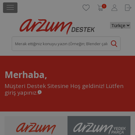
0
Merhaba,
Müşteri Destek Sitesine Hoş geldiniz!
Lütfen
giriş yapınız.