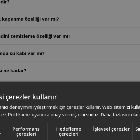
edir?
 kapanma özelliği var mı?
dini temizleme özelliği var mı?
nda su kabı var mı?
si ne kadar?
unluğu ne kadardır?
i çerezler kullanır
ok buhar özelliği var mıdır?
anıcı deneyimini iyileştirmek için çerezler kullanır. Web sitemizi kul
ez Politikamız uyarınca onay vermiş olursunuz.
Daha fazlasını oku
 kireçlenmeye karşı nasıl bir koruma sağlar?
Performans
Hedefleme
İşlevsel çerezler
Sı
r
çerezleri
çerezleri
düşük sıcaklıklarda su sızdırır mı?