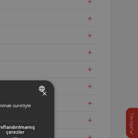
×
TURKISH
lanmak suretiyle
ENGLISH
Tavsiye
nıflandırılmamış
çerezler