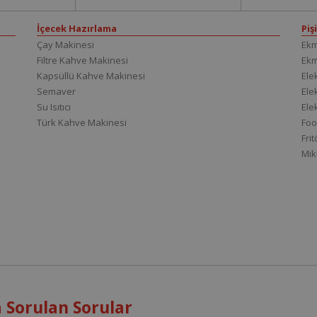
İçecek Hazırlama
Piş
Çay Makinesi
Ekm
Filtre Kahve Makinesi
Ek
Kapsüllü Kahve Makinesi
Elek
Semaver
Elek
Su Isıtıcı
Ele
Türk Kahve Makinesi
Foo
Fri
Mik
 Sorulan Sorular