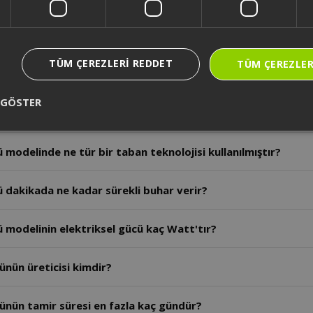
ü modelinde otomatik kapanma (emniyet) sistemi var mıdır
TÜM ÇEREZLERI REDDET
TÜM ÇEREZLER
 modelinin elektrik kablosu kaç metredir?
 GÖSTER
modelinin su tankı kaç mililitre su almaktadır?
modelinde ne tür bir taban teknolojisi kullanılmıştır?
 dakikada ne kadar sürekli buhar verir?
 modelinin elektriksel gücü kaç Watt'tır?
ünün üreticisi kimdir?
tünün tamir süresi en fazla kaç gündür?