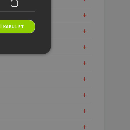
?
I KABUL ET