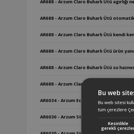
AR688 - Arzum Claro Buharlı Ütü agırlığı n
AR688 - Arzum Claro Buharlı Ütü otomatik
AR688 - Arzum Claro Buharlı Ütü kendi ken
AR688 - Arzum Claro Buharlı Ütü ürün yanı
AR688 - Arzum Claro Buharlı Ütü su hazne
AR688 - Arzum Claro Buharlı Ütü kablo uz
Bu web sites
AR6034 - Arzum Eco Steam Buharlı Ütü'de ş
Bu web sitesi kull
tüm çerezlere Çer
AR6030 - Arzum SteamPro Plus Buharlı Ütü
Kesinlikle
gerekli çerezle
AR6030 - Arzum SteamPro Plus Buharlı Ütü 