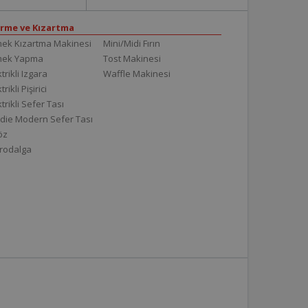
irme ve Kızartma
ek Kızartma Makinesi
Mini/Midi Fırın
mek Yapma
Tost Makinesi
trikli Izgara
Waffle Makinesi
trikli Pişirici
ktrikli Sefer Tası
die Modern Sefer Tası
töz
rodalga