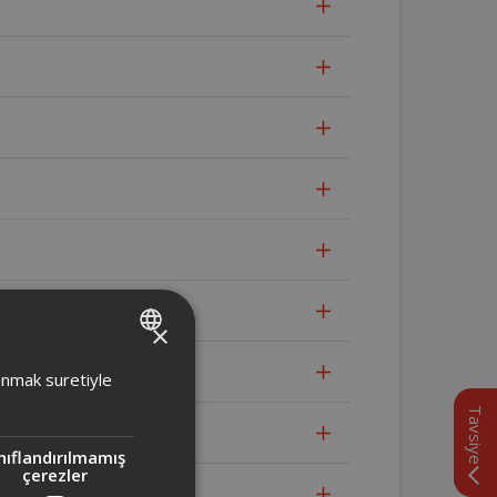
ki fark nedir?
×
TURKISH
lanmak suretiyle
ENGLISH
Tavsiye
nıflandırılmamış
çerezler