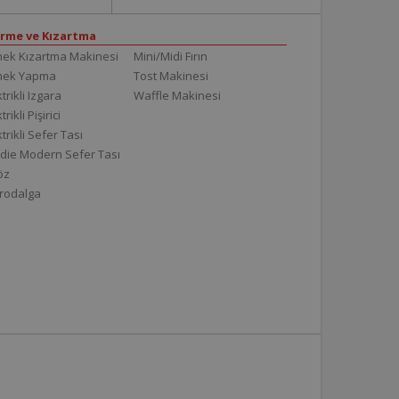
irme ve Kızartma
ek Kızartma Makinesi
Mini/Midi Fırın
mek Yapma
Tost Makinesi
trikli Izgara
Waffle Makinesi
trikli Pişirici
ktrikli Sefer Tası
die Modern Sefer Tası
töz
rodalga