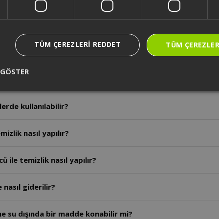
a nereye başvurulmalıdır?
TÜM ÇEREZLERI REDDET
TÜM ÇEREZLER
llanım ömrü kaç yıldır?
 GÖSTER
ranti süresi ne kadardır?
erde kullanılabilir?
mizlik nasıl yapılır?
 ile temizlik nasıl yapılır?
nasıl giderilir?
ine su dışında bir madde konabilir mi?