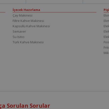
İçecek Hazırlama
Piş
Çay Makinesi
Ekm
Filtre Kahve Makinesi
Ek
Kapsüllü Kahve Makinesi
Elek
Semaver
Elek
Su Isıtıcı
Ele
Türk Kahve Makinesi
Foo
Fri
Mik
ça Sorulan Sorular