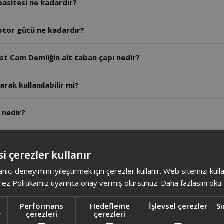
asitesi ne kadardır?
tor gücü ne kadardır?
t Cam Demliğin alt taban çapı nedir?
arak kullanılabilir mi?
 nedir?
 - Arzum Dreamtea Çay Makinesi birbirine benziyor arasında
i çerezler kullanır
nelerdir?
anıcı deneyimini iyileştirmek için çerezler kullanır. Web sitemizi kul
ez Politikamız uyarınca onay vermiş olursunuz.
Daha fazlasını oku
r?
Performans
Hedefleme
İşlevsel çerezler
Sı
r
çerezleri
çerezleri
ışıklar hangi renk yanar?