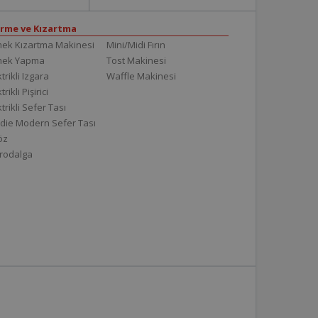
irme ve Kızartma
ek Kızartma Makinesi
Mini/Midi Fırın
mek Yapma
Tost Makinesi
trikli Izgara
Waffle Makinesi
trikli Pişirici
ktrikli Sefer Tası
die Modern Sefer Tası
töz
rodalga