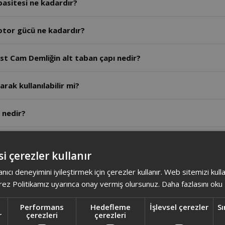
asitesi ne kadardır?
tor gücü ne kadardır?
t Cam Demliğin alt taban çapı nedir?
arak kullanılabilir mi?
 nedir?
 - Arzum Dreamtea Çay Makinesi birbirine benziyor arasında
i çerezler kullanır
nelerdir?
anıcı deneyimini iyileştirmek için çerezler kullanır. Web sitemizi kul
ez Politikamız uyarınca onay vermiş olursunuz.
Daha fazlasını oku
r?
Performans
Hedefleme
İşlevsel çerezler
Sı
r
çerezleri
çerezleri
ışıklar hangi renk yanar?