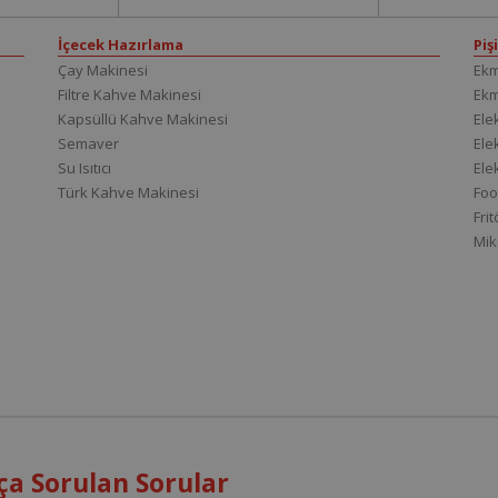
İçecek Hazırlama
Piş
Çay Makinesi
Ekm
Filtre Kahve Makinesi
Ek
Kapsüllü Kahve Makinesi
Elek
Semaver
Elek
Su Isıtıcı
Ele
Türk Kahve Makinesi
Foo
Fri
Mik
ça Sorulan Sorular