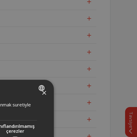
ki fark nedir?
×
TURKISH
lanmak suretiyle
ENGLISH
Tavsiye
nıflandırılmamış
çerezler