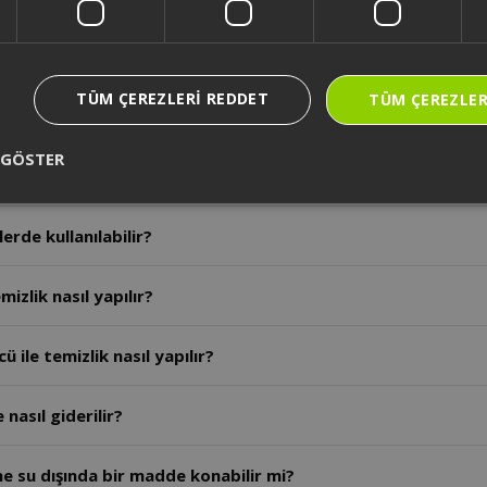
a nereye başvurulmalıdır?
TÜM ÇEREZLERI REDDET
TÜM ÇEREZLER
llanım ömrü kaç yıldır?
 GÖSTER
ranti süresi ne kadardır?
erde kullanılabilir?
mizlik nasıl yapılır?
 ile temizlik nasıl yapılır?
nasıl giderilir?
ine su dışında bir madde konabilir mi?