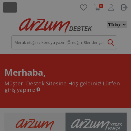
0
Merhaba,
Müşteri Destek Sitesine Hoş geldiniz!
Lütfen
giriş yapınız.