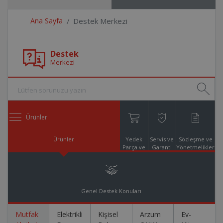
Ana Sayfa
Destek Merkezi
Destek
Merkezi
Ürünler
Ürünler
Yedek
Servis ve
Sözleşme ve
Parça ve
Garanti
Yönetmelikler
Aksesuar
Online
Alışveriş
Genel Destek Konuları
Mutfak
Elektrikli
Kişisel
Arzum
Ev-