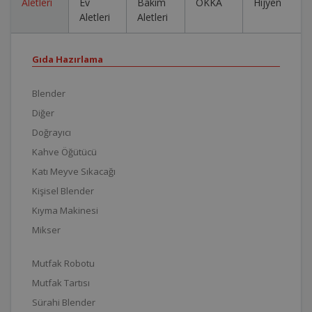
Aletleri
Ev
Bakım
OKKA
Hijyen
Aletleri
Aletleri
Gıda Hazırlama
Blender
Diğer
Doğrayıcı
Kahve Öğütücü
Katı Meyve Sıkacağı
Kişisel Blender
Kıyma Makinesi
Mikser
Mutfak Robotu
Mutfak Tartısı
Sürahi Blender