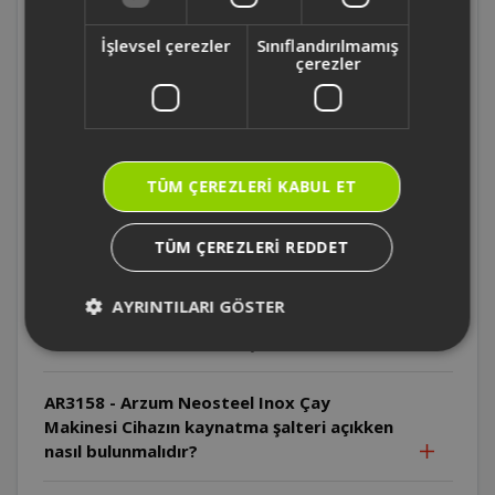
Makinesi Cihazın dış yüzeyi neden dikkatli
tutulmalıdır?
İşlevsel çerezler
Sınıflandırılmamış
çerezler
AR3158 - Arzum Neosteel Inox Çay
Makinesi Cihazın kablosu zarar görürse ne
yapılmalıdır?
TÜM ÇEREZLERI KABUL ET
AR3158 - Arzum Neosteel Inox Çay
Makinesi Cihazın enerji tabanı suya
TÜM ÇEREZLERI REDDET
sokulabilir mi?
AYRINTILARI GÖSTER
AR3158 - Arzum Neosteel Inox Çay
Makinesi Cihaz susuz çalıştırılırsa ne olur?
AR3158 - Arzum Neosteel Inox Çay
Makinesi Cihazın kaynatma şalteri açıkken
nasıl bulunmalıdır?