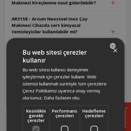
Makinesi Kireçlenme nasıl giderilebilir?
AR3158 - Arzum Neosteel Inox Çay
Makinesi Cihazda sert kimyasal
temizleyiciler kullanılabilir mi?
AR3158 - Arzum Neosteel Inox Çay
×
Bu web sitesi çerezler
Makinesi Su ısıtıcısı nasıl temizlenmelidir?
kullanır
TURKISH
Bu web sitesi kullanıcı deneyimini
AR3158 - Arzum Neosteel Inox Çay
ENGLISH
Makinesi Cihazın hangi parçaları elde
iyileştirmek için çerezler kullanır. Web
yıkanabilir?
sitemizi kullanmak suretiyle tüm çerezlere
Çerez Politikamız uyarınca onay vermiş
olursunuz.
Daha fazlasını oku
AR3158 - Arzum Neosteel Inox Çay
Makinesi Cihaz hangi ortamlarda
Tavsiye
Kesinlikle
Performans
Hedefleme
kullanılmamalıdır?
gerekli
çerezleri
çerezleri
çerezler
AR3158 - Arzum Neosteel Inox Çay