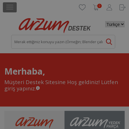
0
Merhaba,
Müşteri Destek Sitesine Hoş geldiniz!
Lütfen
giriş yapınız.