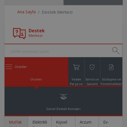
Ana Sayfa
Destek Merkezi
Destek
Merkezi
Ürünler
Ürünler
Yedek
Servis ve
Sözleşme ve
Parça ve
Garanti
Yönetmelikler
Aksesuar
Online
Alışveriş
Genel Destek Konuları
Mutfak
Elektrikli
Kişisel
Arzum
Ev-