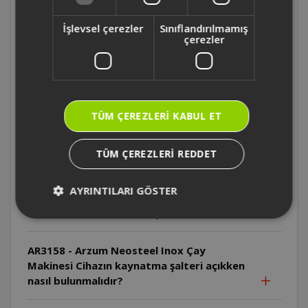
Makinesi Cihazın dış yüzeyi neden dikkatli
tutulmalıdır?
İşlevsel çerezler
Sınıflandırılmamış
çerezler
AR3158 - Arzum Neosteel Inox Çay
Makinesi Cihazın kablosu zarar görürse ne
yapılmalıdır?
TÜM ÇEREZLERI KABUL ET
AR3158 - Arzum Neosteel Inox Çay
Makinesi Cihazın enerji tabanı suya
TÜM ÇEREZLERI REDDET
sokulabilir mi?
AYRINTILARI GÖSTER
AR3158 - Arzum Neosteel Inox Çay
Makinesi Cihaz susuz çalıştırılırsa ne olur?
AR3158 - Arzum Neosteel Inox Çay
Makinesi Cihazın kaynatma şalteri açıkken
nasıl bulunmalıdır?