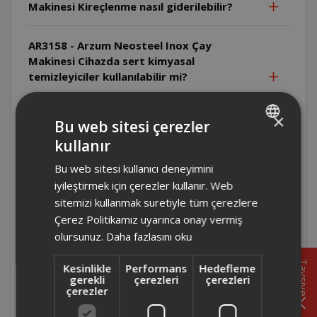
Makinesi Kireçlenme nasıl giderilebilir?
AR3158 - Arzum Neosteel Inox Çay
Makinesi Cihazda sert kimyasal
temizleyiciler kullanılabilir mi?
AR3158 - Arzum Neosteel Inox Çay
×
Bu web sitesi çerezler
Makinesi Su ısıtıcısı nasıl temizlenmelidir?
kullanır
TURKISH
Bu web sitesi kullanıcı deneyimini
AR3158 - Arzum Neosteel Inox Çay
ENGLISH
Makinesi Cihazın hangi parçaları elde
iyileştirmek için çerezler kullanır. Web
yıkanabilir?
sitemizi kullanmak suretiyle tüm çerezlere
Çerez Politikamız uyarınca onay vermiş
olursunuz.
Daha fazlasını oku
AR3158 - Arzum Neosteel Inox Çay
Makinesi Cihaz hangi ortamlarda
Tavsiye
Kesinlikle
Performans
Hedefleme
kullanılmamalıdır?
gerekli
çerezleri
çerezleri
çerezler
AR3158 - Arzum Neosteel Inox Çay