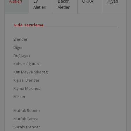
Aletleri
Ev
Bakım
OKKA
Hijyen
Aletleri
Aletleri
Gıda Hazırlama
Blender
Diğer
Doğrayıcı
Kahve Öğütücü
Katı Meyve Sıkacağı
Kişisel Blender
Kıyma Makinesi
Mikser
Mutfak Robotu
Mutfak Tartısı
Sürahi Blender