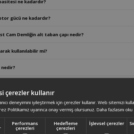
asitesi ne kadardır?
tor gücü ne kadardır?
t Cam Demliğin alt taban çapı nedir?
arak kullanılabilir mi?
 nedir?
 - Arzum Dreamtea Çay Makinesi birbirine benziyor arasında
i çerezler kullanır
nelerdir?
anıcı deneyimini iyileştirmek için çerezler kullanır. Web sitemizi kul
ez Politikamız uyarınca onay vermiş olursunuz.
Daha fazlasını oku
r?
Performans
Hedefleme
İşlevsel çerezler
Sı
r
çerezleri
çerezleri
ışıklar hangi renk yanar?