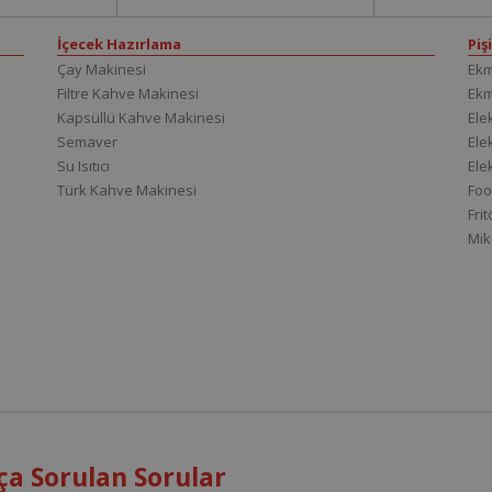
İçecek Hazırlama
Piş
Çay Makinesi
Ekm
Filtre Kahve Makinesi
Ek
Kapsüllü Kahve Makinesi
Elek
Semaver
Elek
Su Isıtıcı
Ele
Türk Kahve Makinesi
Foo
Fri
Mik
ça Sorulan Sorular