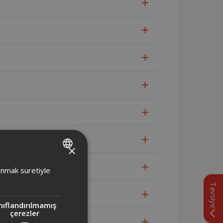
ki fark nedir?
×
TURKISH
lanmak suretiyle
ENGLISH
Tavsiye
nıflandırılmamış
çerezler