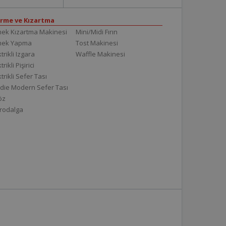
irme ve Kızartma
ek Kızartma Makinesi
Mini/Midi Fırın
mek Yapma
Tost Makinesi
trikli Izgara
Waffle Makinesi
trikli Pişirici
ktrikli Sefer Tası
die Modern Sefer Tası
töz
rodalga