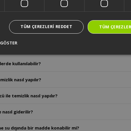
a nereye başvurulmalıdır?
TÜM ÇEREZLERI REDDET
TÜM ÇEREZLER
llanım ömrü kaç yıldır?
 GÖSTER
ranti süresi ne kadardır?
erde kullanılabilir?
mizlik nasıl yapılır?
 ile temizlik nasıl yapılır?
nasıl giderilir?
ine su dışında bir madde konabilir mi?