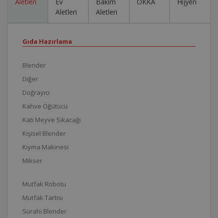
Aletleri
Ev
Bakım
OKKA
Hijyen
Aletleri
Aletleri
Gıda Hazırlama
Blender
Diğer
Doğrayıcı
Kahve Öğütücü
Katı Meyve Sıkacağı
Kişisel Blender
Kıyma Makinesi
Mikser
Mutfak Robotu
Mutfak Tartısı
Sürahi Blender