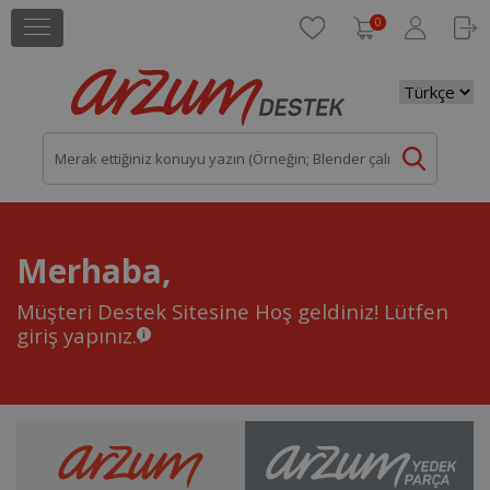
0
Merhaba,
Müşteri Destek Sitesine Hoş geldiniz!
Lütfen
giriş yapınız.