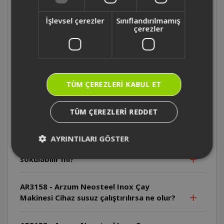
kullanılmamalıdır?
İşlevsel çerezler
Sınıflandırılmamış
çerezler
AR3158 - Arzum Neosteel Inox Çay
Makinesi Cihazın dış yüzeyi neden dikkatli
tutulmalıdır?
TÜM ÇEREZLERI KABUL ET
AR3158 - Arzum Neosteel Inox Çay
Makinesi Cihazın kablosu zarar görürse ne
yapılmalıdır?
TÜM ÇEREZLERI REDDET
AR3158 - Arzum Neosteel Inox Çay
AYRINTILARI GÖSTER
Makinesi Cihazın enerji tabanı suya
sokulabilir mi?
AR3158 - Arzum Neosteel Inox Çay
Makinesi Cihaz susuz çalıştırılırsa ne olur?