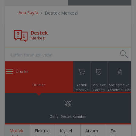
Ana Sayfa
Destek Merkezi
Destek
Merkezi
Ürünler
Ürünler
Yedek
Servis ve
Sözleşme ve
Parça ve
Garanti
Yönetmelikler
Aksesuar
Online
Alışveriş
Genel Destek Konuları
Mutfak
Elektrikli
Kişisel
Arzum
Ev-