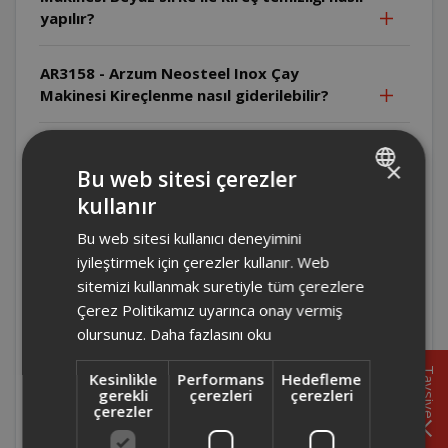
yapılır?
AR3158 - Arzum Neosteel Inox Çay
Makinesi Kireçlenme nasıl giderilebilir?
AR3158 - Arzum Neosteel Inox Çay
×
Makinesi Cihazda sert kimyasal
Bu web sitesi çerezler
temizleyiciler kullanılabilir mi?
kullanır
TURKISH
Bu web sitesi kullanıcı deneyimini
ENGLISH
AR3158 - Arzum Neosteel Inox Çay
iyileştirmek için çerezler kullanır. Web
Makinesi Su ısıtıcısı nasıl temizlenmelidir?
sitemizi kullanmak suretiyle tüm çerezlere
Çerez Politikamız uyarınca onay vermiş
AR3158 - Arzum Neosteel Inox Çay
olursunuz.
Daha fazlasını oku
Makinesi Cihazın hangi parçaları elde
yıkanabilir?
Tavsiye
Kesinlikle
Performans
Hedefleme
gerekli
çerezleri
çerezleri
çerezler
AR3158 - Arzum Neosteel Inox Çay
Makinesi Cihaz hangi ortamlarda