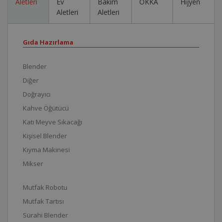
Aletleri
Ev
Bakım
OKKA
Hijyen
Aletleri
Aletleri
Gıda Hazırlama
Blender
Diğer
Doğrayıcı
Kahve Öğütücü
Katı Meyve Sıkacağı
Kişisel Blender
Kıyma Makinesi
Mikser
Mutfak Robotu
Mutfak Tartısı
Sürahi Blender