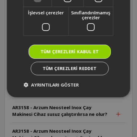
Makinesi Cihazın dış yüzeyi neden dikkatli
tutulmalıdır?
İşlevsel çerezler
Sınıflandırılmamış
çerezler
AR3158 - Arzum Neosteel Inox Çay
Makinesi Cihazın kablosu zarar görürse ne
yapılmalıdır?
TÜM ÇEREZLERI KABUL ET
AR3158 - Arzum Neosteel Inox Çay
Makinesi Cihazın enerji tabanı suya
TÜM ÇEREZLERI REDDET
sokulabilir mi?
AYRINTILARI GÖSTER
AR3158 - Arzum Neosteel Inox Çay Makinesi Cihazın
enerji tabanı kesinlikle suya sokulmamalıdır.
AR3158 - Arzum Neosteel Inox Çay
Makinesi Cihaz susuz çalıştırılırsa ne olur?
AR3158 - Arzum Neosteel Inox Çay