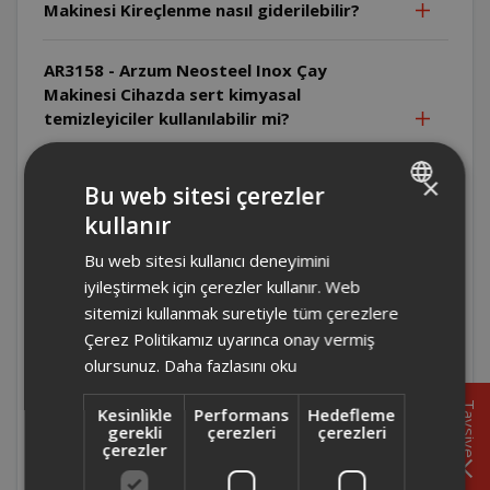
Makinesi Kireçlenme nasıl giderilebilir?
AR3158 - Arzum Neosteel Inox Çay
Makinesi Cihazda sert kimyasal
temizleyiciler kullanılabilir mi?
AR3158 - Arzum Neosteel Inox Çay
×
Bu web sitesi çerezler
Makinesi Su ısıtıcısı nasıl temizlenmelidir?
kullanır
TURKISH
Bu web sitesi kullanıcı deneyimini
AR3158 - Arzum Neosteel Inox Çay
ENGLISH
Makinesi Cihazın hangi parçaları elde
iyileştirmek için çerezler kullanır. Web
yıkanabilir?
sitemizi kullanmak suretiyle tüm çerezlere
Çerez Politikamız uyarınca onay vermiş
olursunuz.
Daha fazlasını oku
AR3158 - Arzum Neosteel Inox Çay
Makinesi Cihaz hangi ortamlarda
Tavsiye
Kesinlikle
Performans
Hedefleme
kullanılmamalıdır?
gerekli
çerezleri
çerezleri
çerezler
AR3158 - Arzum Neosteel Inox Çay