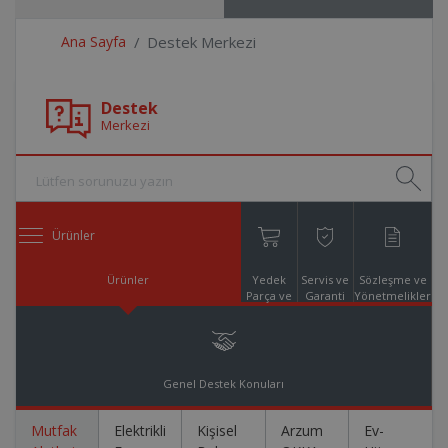
Ana Sayfa
Destek Merkezi
Destek
Merkezi
Ürünler
Ürünler
Yedek
Servis ve
Sözleşme ve
Parça ve
Garanti
Yönetmelikler
Aksesuar
Online
Alışveriş
Genel Destek Konuları
Mutfak
Elektrikli
Kişisel
Arzum
Ev-