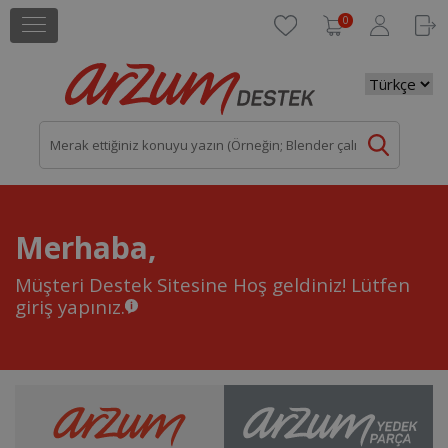
0
Merhaba,
Müşteri Destek Sitesine Hoş geldiniz!
Lütfen
giriş yapınız.