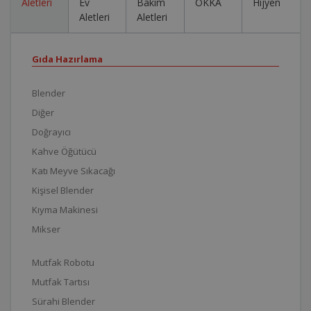
Aletleri
Ev
Bakım
OKKA
Hijyen
Aletleri
Aletleri
Gıda Hazırlama
Blender
Diğer
Doğrayıcı
Kahve Öğütücü
Katı Meyve Sıkacağı
Kişisel Blender
Kıyma Makinesi
Mikser
Mutfak Robotu
Mutfak Tartısı
Sürahi Blender