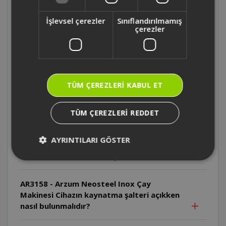
Makinesi Cihazın dış yüzeyi neden dikkatli
tutulmalıdır?
İşlevsel çerezler
Sınıflandırılmamış
çerezler
AR3158 - Arzum Neosteel Inox Çay
Makinesi Cihazın kablosu zarar görürse ne
yapılmalıdır?
TÜM ÇEREZLERI KABUL ET
AR3158 - Arzum Neosteel Inox Çay
Makinesi Cihazın enerji tabanı suya
TÜM ÇEREZLERI REDDET
sokulabilir mi?
AYRINTILARI GÖSTER
AR3158 - Arzum Neosteel Inox Çay
Makinesi Cihaz susuz çalıştırılırsa ne olur?
AR3158 - Arzum Neosteel Inox Çay
Makinesi Cihazın kaynatma şalteri açıkken
nasıl bulunmalıdır?