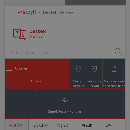
Ana Sayfa
Destek Merkezi
Destek
Merkezi
Ürünler
Ürünler
Yedek
Servis ve
Sözleşme ve
Parça ve
Garanti
Yönetmelikler
Aksesuar
Online
Alışveriş
Genel Destek Konuları
Mutfak
Elektrikli
Kişisel
Arzum
Ev-