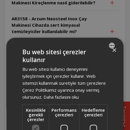
Makinesi Kireçlenme nasıl giderilebilir?
AR3158 - Arzum Neosteel Inox Çay
Makinesi Cihazda sert kimyasal
temizleyiciler kullanılabilir mi?
AR3158 - Arzum Neosteel Inox Çay
×
Bu web sitesi çerezler
Makinesi Su ısıtıcısı nasıl temizlenmelidir?
kullanır
TURKISH
Bu web sitesi kullanıcı deneyimini
AR3158 - Arzum Neosteel Inox Çay
ENGLISH
Makinesi Cihazın hangi parçaları elde
iyileştirmek için çerezler kullanır. Web
yıkanabilir?
sitemizi kullanmak suretiyle tüm çerezlere
Çerez Politikamız uyarınca onay vermiş
olursunuz.
Daha fazlasını oku
AR3158 - Arzum Neosteel Inox Çay
Makinesi Cihaz hangi ortamlarda
Tavsiye
Kesinlikle
Performans
Hedefleme
kullanılmamalıdır?
gerekli
çerezleri
çerezleri
çerezler
AR3158 - Arzum Neosteel Inox Çay