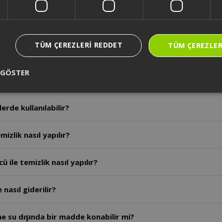
a nereye başvurulmalıdır?
TÜM ÇEREZLERI REDDET
TÜM ÇEREZLER
llanım ömrü kaç yıldır?
 GÖSTER
ranti süresi ne kadardır?
erde kullanılabilir?
mizlik nasıl yapılır?
 ile temizlik nasıl yapılır?
nasıl giderilir?
ine su dışında bir madde konabilir mi?