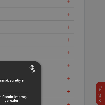
ki fark nedir?
×
TURKISH
lanmak suretiyle
ENGLISH
Tavsiye
nıflandırılmamış
çerezler