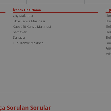
İçecek Hazırlama
Piş
Çay Makinesi
Ekm
Filtre Kahve Makinesi
Ek
Kapsüllü Kahve Makinesi
Elek
Semaver
Elek
Su Isıtıcı
Ele
Türk Kahve Makinesi
Foo
Fri
Mik
ça Sorulan Sorular