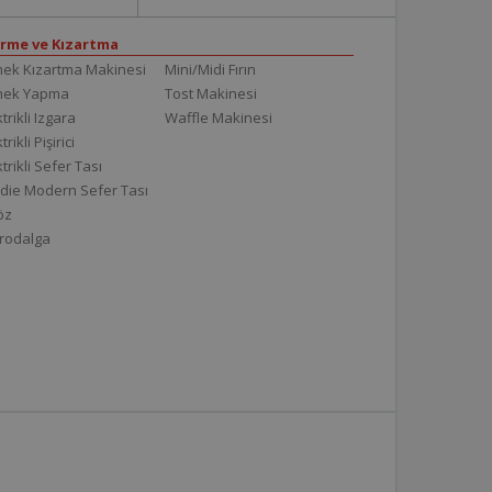
irme ve Kızartma
ek Kızartma Makinesi
Mini/Midi Fırın
mek Yapma
Tost Makinesi
trikli Izgara
Waffle Makinesi
trikli Pişirici
ktrikli Sefer Tası
die Modern Sefer Tası
töz
rodalga