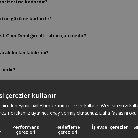
asitesi ne kadardır?
tor gücü ne kadardır?
t Cam Demliğin alt taban çapı nedir?
arak kullanılabilir mi?
 nedir?
 - Arzum Dreamtea Çay Makinesi birbirine benziyor arasında
i çerezler kullanır
nelerdir?
anıcı deneyimini iyileştirmek için çerezler kullanır. Web sitemizi kul
ez Politikamız uyarınca onay vermiş olursunuz.
Daha fazlasını oku
r?
Performans
Hedefleme
İşlevsel çerezler
Sı
r
çerezleri
çerezleri
ışıklar hangi renk yanar?