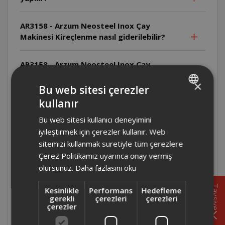
AR3158 - Arzum Neosteel Inox Çay
Makinesi Kireçlenme nasıl giderilebilir?
AR3158 - Arzum Neosteel Inox Çay
Makinesi Cihazda sert kimyasal
×
temizleyiciler kullanılabilir mi?
Bu web sitesi çerezler
kullanır
TURKISH
AR3158 - Arzum Neosteel Inox Çay
Bu web sitesi kullanıcı deneyimini
ENGLISH
Makinesi Su ısıtıcısı nasıl temizlenmelidir?
iyileştirmek için çerezler kullanır. Web
sitemizi kullanmak suretiyle tüm çerezlere
AR3158 - Arzum Neosteel Inox Çay
Çerez Politikamız uyarınca onay vermiş
Makinesi Cihazın hangi parçaları elde
olursunuz.
Daha fazlasını oku
yıkanabilir?
Tavsiye
Kesinlikle
Performans
Hedefleme
gerekli
çerezleri
çerezleri
AR3158 - Arzum Neosteel Inox Çay
çerezler
Makinesi Cihaz hangi ortamlarda
kullanılmamalıdır?