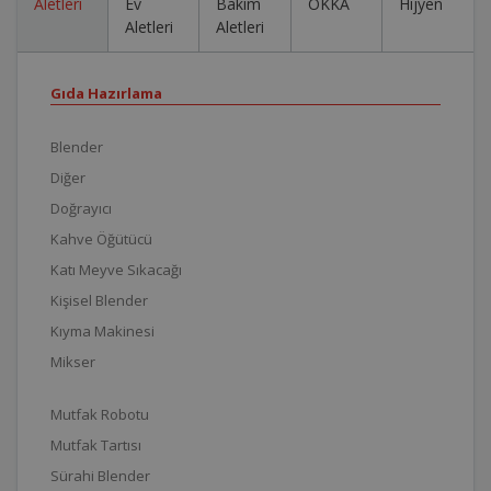
Aletleri
Ev
Bakım
OKKA
Hijyen
Aletleri
Aletleri
Gıda Hazırlama
Blender
Diğer
Doğrayıcı
Kahve Öğütücü
Katı Meyve Sıkacağı
Kişisel Blender
Kıyma Makinesi
Mikser
Mutfak Robotu
Mutfak Tartısı
Sürahi Blender