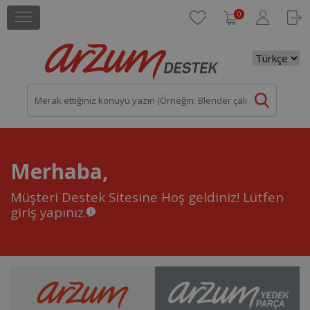
0
Merhaba,
Müşteri Destek Sitesine Hoş geldiniz!
Lütfen
giriş yapınız.