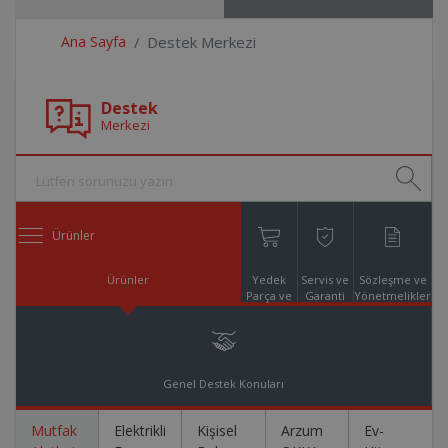
Ana Sayfa
Destek Merkezi
Destek
Merkezi
Ürünler
Ürünler
Yedek
Servis ve
Sözleşme ve
Parça ve
Garanti
Yönetmelikler
Aksesuar
Online
Alışveriş
Genel Destek Konuları
Mutfak
Elektrikli
Kişisel
Arzum
Ev-