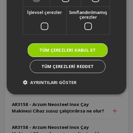
İşlevsel çerezler
Sınıflandırılmamış
AR3158 - Arzum Neosteel Inox Çay
çerezler
Makinesi Cihazın dış yüzeyi neden dikkatli
tutulmalıdır?
AR3158 - Arzum Neosteel Inox Çay
TÜM ÇEREZLERI KABUL ET
Makinesi Cihazın kablosu zarar görürse ne
yapılmalıdır?
TÜM ÇEREZLERI REDDET
AR3158 - Arzum Neosteel Inox Çay
Makinesi Cihazın enerji tabanı suya
AYRINTILARI GÖSTER
sokulabilir mi?
AR3158 - Arzum Neosteel Inox Çay
Makinesi Cihaz susuz çalıştırılırsa ne olur?
AR3158 - Arzum Neosteel Inox Çay