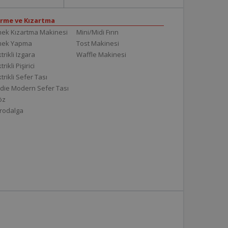
irme ve Kızartma
ek Kızartma Makinesi
Mini/Midi Fırın
mek Yapma
Tost Makinesi
trikli Izgara
Waffle Makinesi
trikli Pişirici
ktrikli Sefer Tası
die Modern Sefer Tası
töz
rodalga