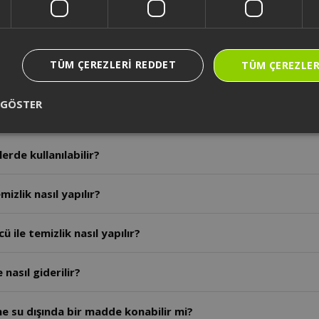
a nereye başvurulmalıdır?
TÜM ÇEREZLERI REDDET
TÜM ÇEREZLER
llanım ömrü kaç yıldır?
 GÖSTER
ranti süresi ne kadardır?
erde kullanılabilir?
mizlik nasıl yapılır?
 ile temizlik nasıl yapılır?
nasıl giderilir?
ine su dışında bir madde konabilir mi?