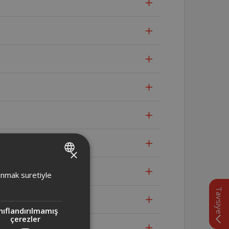
ki fark nedir?
×
TURKISH
lanmak suretiyle
ENGLISH
Tavsiye
nıflandırılmamış
çerezler