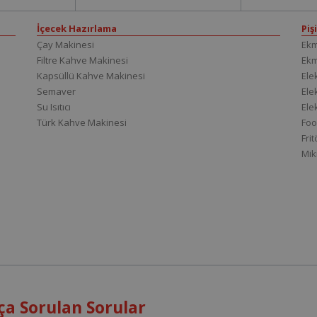
İçecek Hazırlama
Piş
Çay Makinesi
Ekm
Filtre Kahve Makinesi
Ek
Kapsüllü Kahve Makinesi
Elek
Semaver
Elek
Su Isıtıcı
Ele
Türk Kahve Makinesi
Foo
Fri
Mik
ça Sorulan Sorular