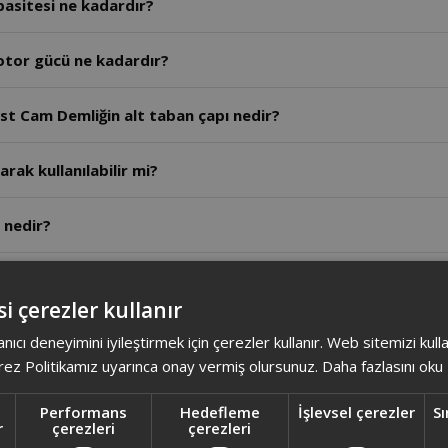
asitesi ne kadardır?
tor gücü ne kadardır?
t Cam Demliğin alt taban çapı nedir?
arak kullanılabilir mi?
 nedir?
 - Arzum Dreamtea Çay Makinesi birbirine benziyor arasında
i çerezler kullanır
nelerdir?
anıcı deneyimini iyileştirmek için çerezler kullanır. Web sitemizi kul
ez Politikamız uyarınca onay vermiş olursunuz.
Daha fazlasını oku
r?
Performans
Hedefleme
İşlevsel çerezler
Sı
r
çerezleri
çerezleri
ışıklar hangi renk yanar?