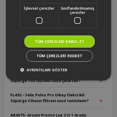
Süpürge Cihaz ticari kullanım için uygun
İşlevsel çerezler
Sınıflandırılmamış
mudur?
çerezler
FL492 - Felix Polvo Pro Dikey Elektrikli
Süpürge Cihaz hangi yaş grubundaki
çocuklar tarafından kullanılabilir?
TÜM ÇEREZLERI KABUL ET
FL492 - Felix Polvo Pro Dikey Elektrikli
Süpürge Toz haznesi yıkandıktan sonra ne
TÜM ÇEREZLERI REDDET
yapılmalıdır?
AYRINTILARI GÖSTER
FL492 - Felix Polvo Pro Dikey Elektrikli
Süpürge Toz haznesi nasıl çıkartılır?
FL492 - Felix Polvo Pro Dikey Elektrikli
Süpürge Cihazın filtresi nasıl temizlenir?
AR4075- Arzum Pronto Lux 2‘si 1 Arada