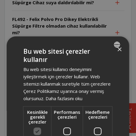
Süpürge Cihaz suya daldırılabilir mi?
FL492 - Felix Polvo Pro Dikey Elektrikli
Süpürge Filtre olmadan cihaz kullanılabilir
mi?
×
FL492 - Felix Polvo Pro Dikey Elektrikli
Bu web sitesi çerezler
Süpürge Cihaz yanıcı maddeleri çekebilir
kullanır
TURKISH
mi?
Bu web sitesi kullanıcı deneyimini
ENGLISH
iyileştirmek için çerezler kullanır. Web
FL492 - Felix Polvo Pro Dikey Elektrikli
sitemizi kullanmak suretiyle tüm çerezlere
Süpürge Cihazla sıvı çekilebilir mi?
Çerez Politikamız uyarınca onay vermiş
olursunuz.
Daha fazlasını oku
FL492 - Felix Polvo Pro Dikey Elektrikli
Süpürge Cihaz çalışırken gözetimsiz
Tavsiye
Kesinlikle
Performans
Hedefleme
bırakılabilir mi?
gerekli
çerezleri
çerezleri
çerezler
FL492 - Felix Polvo Pro Dikey Elektrikli