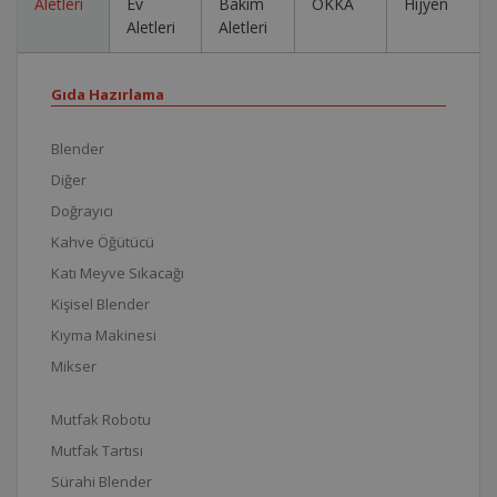
Aletleri
Ev
Bakım
OKKA
Hijyen
Aletleri
Aletleri
Gıda Hazırlama
Blender
Diğer
Doğrayıcı
Kahve Öğütücü
Katı Meyve Sıkacağı
Kişisel Blender
Kıyma Makinesi
Mikser
Mutfak Robotu
Mutfak Tartısı
Sürahi Blender