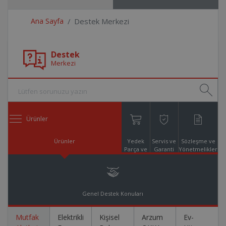
Ana Sayfa
Destek Merkezi
Destek
Merkezi
Ürünler
Ürünler
Yedek
Servis ve
Sözleşme ve
Parça ve
Garanti
Yönetmelikler
Aksesuar
Online
Alışveriş
Genel Destek Konuları
Mutfak
Elektrikli
Kişisel
Arzum
Ev-