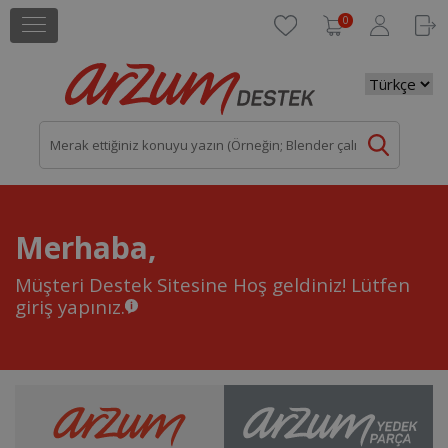
0
Merhaba,
Müşteri Destek Sitesine Hoş geldiniz!
Lütfen
giriş yapınız.