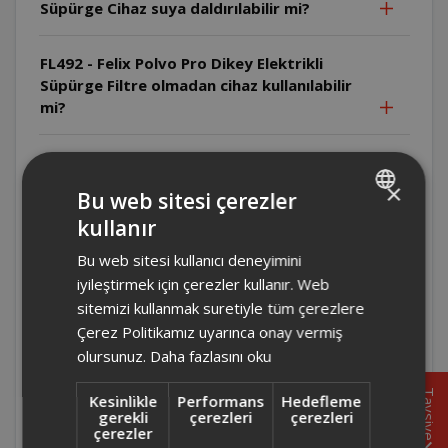
Süpürge Cihaz suya daldırılabilir mi?
FL492 - Felix Polvo Pro Dikey Elektrikli
Süpürge Filtre olmadan cihaz kullanılabilir
mi?
FL492 - Felix Polvo Pro Dikey Elektrikli
Süpürge Cihaz yanıcı maddeleri çekebilir
×
Bu web sitesi çerezler
mi?
kullanır
TURKISH
Bu web sitesi kullanıcı deneyimini
FL492 - Felix Polvo Pro Dikey Elektrikli
ENGLISH
Süpürge Cihazla sıvı çekilebilir mi?
iyileştirmek için çerezler kullanır. Web
sitemizi kullanmak suretiyle tüm çerezlere
Çerez Politikamız uyarınca onay vermiş
FL492 - Felix Polvo Pro Dikey Elektrikli
olursunuz.
Daha fazlasını oku
Süpürge Cihaz çalışırken gözetimsiz
bırakılabilir mi?
Tavsiye
Kesinlikle
Performans
Hedefleme
gerekli
çerezleri
çerezleri
çerezler
FL492 - Felix Polvo Pro Dikey Elektrikli