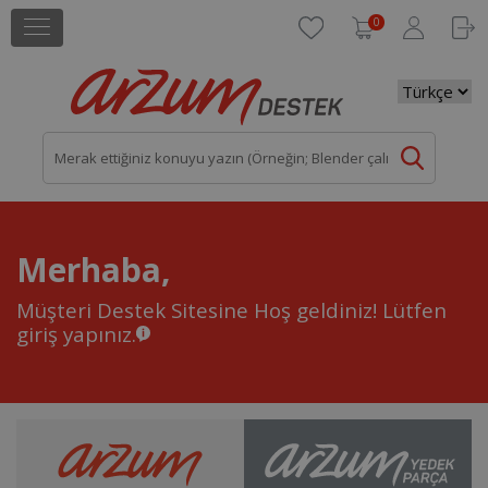
0
Merhaba,
Müşteri Destek Sitesine Hoş geldiniz!
Lütfen
giriş yapınız.