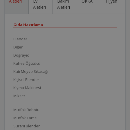
Aletleri
Ev
Bakım
OKKA
Hijyen
Aletleri
Aletleri
Gıda Hazırlama
Blender
Diğer
Doğrayıcı
Kahve Öğütücü
Katı Meyve Sıkacağı
Kişisel Blender
Kıyma Makinesi
Mikser
Mutfak Robotu
Mutfak Tartısı
Sürahi Blender