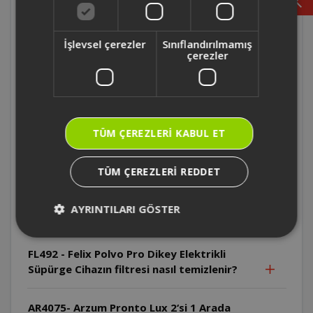
Süpürge Cihaz ticari kullanım için uygun
mudur?
İşlevsel çerezler
Sınıflandırılmamış
çerezler
FL492 - Felix Polvo Pro Dikey Elektrikli
Süpürge Cihaz hangi yaş grubundaki
çocuklar tarafından kullanılabilir?
FL492 - Felix Polvo Pro Dikey Elektrikli
TÜM ÇEREZLERI KABUL ET
Süpürge Toz haznesi yıkandıktan sonra ne
yapılmalıdır?
TÜM ÇEREZLERI REDDET
FL492 - Felix Polvo Pro Dikey Elektrikli
AYRINTILARI GÖSTER
Süpürge Toz haznesi nasıl çıkartılır?
FL492 - Felix Polvo Pro Dikey Elektrikli
Süpürge Cihazın filtresi nasıl temizlenir?
AR4075- Arzum Pronto Lux 2‘si 1 Arada