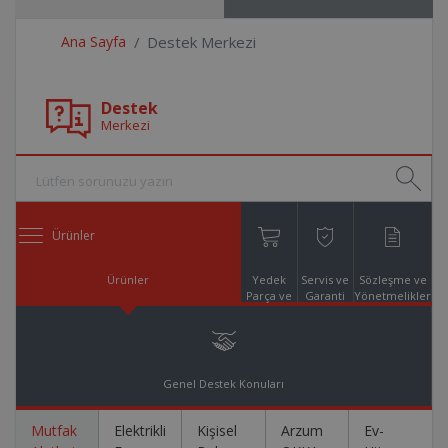
Ana Sayfa
Destek Merkezi
Destek
Merkezi
Ürünler
Ürünler
Yedek
Servis ve
Sözleşme ve
Parça ve
Garanti
Yönetmelikler
Aksesuar
Online
Alışveriş
Genel Destek Konuları
Mutfak
Elektrikli
Kişisel
Arzum
Ev-