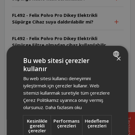
FL492 - Felix Polvo Pro Dikey Elektrikli
Süpürge Cihaz suya daldırılabilir mi?
FL492 - Felix Polvo Pro Dikey Elektrikli
Süpürge Filtre olmadan cihaz kullanılabilir
mi?
×
Bu web sitesi çerezler
kullanır
FL492 - Felix Polvo Pro Dikey Elektrikli
TURKISH
Süpürge Cihaz yanıcı maddeleri çekebilir
Bu web sitesi kullanıcı deneyimini
ENGLISH
mi?
iyileştirmek için çerezler kullanır. Web
sitemizi kullanmak suretiyle tüm çerezlere
FL492 - Felix Polvo Pro Dikey Elektrikli
Çerez Politikamız uyarınca onay vermiş
Süpürge Cihazla sıvı çekilebilir mi?
olursunuz.
Daha fazlasını oku
Tavsiye
Kesinlikle
Performans
Hedefleme
FL492 - Felix Polvo Pro Dikey Elektrikli
gerekli
çerezleri
çerezleri
Süpürge Cihaz çalışırken gözetimsiz
çerezler
bırakılabilir mi?