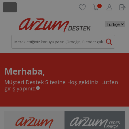
0
Merhaba,
Müşteri Destek Sitesine Hoş geldiniz!
Lütfen
giriş yapınız.