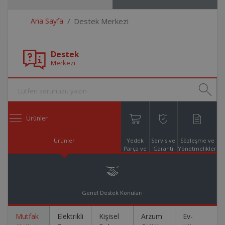
Ana Sayfa
Destek Merkezi
Destek
Merkezi
Ürünler
Ürünler
Yedek
Servis ve
Sözleşme ve
Parça ve
Garanti
Yönetmelikler
Aksesuar
Online
Alışveriş
Genel Destek Konuları
Mutfak
Elektrikli
Kişisel
Arzum
Ev-