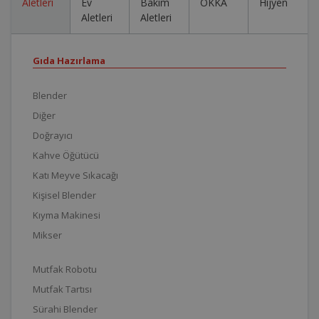
Aletleri
Ev
Bakım
OKKA
Hijyen
Aletleri
Aletleri
Gıda Hazırlama
Blender
Diğer
Doğrayıcı
Kahve Öğütücü
Katı Meyve Sıkacağı
Kişisel Blender
Kıyma Makinesi
Mikser
Mutfak Robotu
Mutfak Tartısı
Sürahi Blender