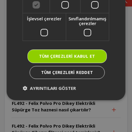
FL492 - Felix Polvo Pro Dikey Elektrikli
İşlevsel çerezler
Sınıflandırılmamış
Süpürge Cihaz ticari kullanım için uygun
çerezler
mudur?
FL492 - Felix Polvo Pro Dikey Elektrikli
Süpürge Cihaz hangi yaş grubundaki
TÜM ÇEREZLERI KABUL ET
çocuklar tarafından kullanılabilir?
TÜM ÇEREZLERI REDDET
FL492 - Felix Polvo Pro Dikey Elektrikli
Süpürge Toz haznesi yıkandıktan sonra ne
yapılmalıdır?
AYRINTILARI GÖSTER
FL492 - Felix Polvo Pro Dikey Elektrikli
Süpürge Toz haznesi nasıl çıkartılır?
FL492 - Felix Polvo Pro Dikey Elektrikli