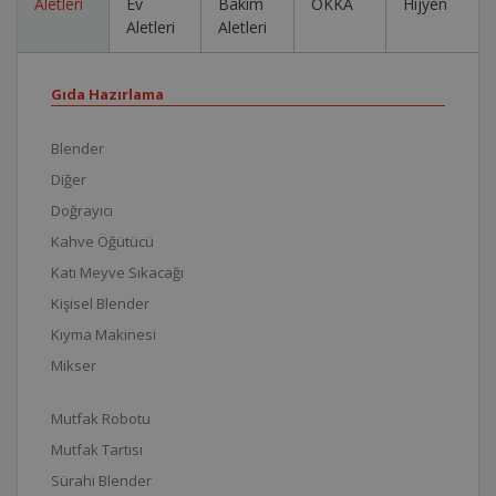
Aletleri
Ev
Bakım
OKKA
Hijyen
Aletleri
Aletleri
Gıda Hazırlama
Blender
Diğer
Doğrayıcı
Kahve Öğütücü
Katı Meyve Sıkacağı
Kişisel Blender
Kıyma Makinesi
Mikser
Mutfak Robotu
Mutfak Tartısı
Sürahi Blender