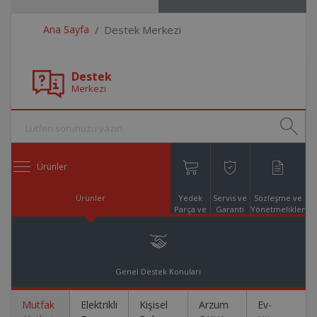
Ana Sayfa
Destek Merkezi
Destek
Merkezi
Ürünler
Ürünler
Yedek
Servis ve
Sözleşme ve
Parça ve
Garanti
Yönetmelikler
Aksesuar
Online
Alışveriş
Genel Destek Konuları
Mutfak
Elektrikli
Kişisel
Arzum
Ev-