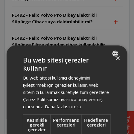
FL492 - Felix Polvo Pro Dikey Elektrikli
Süpürge Cihaz suya daldırılabilir mi?
FL492 - Felix Polvo Pro Dikey Elektrikli
Süpürge Filtre olmadan cihaz kullanılabilir
mi?
×
Bu web sitesi çerezler
kullanır
FL492 - Felix Polvo Pro Dikey Elektrikli
TURKISH
Süpürge Cihaz yanıcı maddeleri çekebilir
Bu web sitesi kullanıcı deneyimini
ENGLISH
mi?
iyileştirmek için çerezler kullanır. Web
sitemizi kullanmak suretiyle tüm çerezlere
FL492 - Felix Polvo Pro Dikey Elektrikli
Çerez Politikamız uyarınca onay vermiş
Süpürge Cihazla sıvı çekilebilir mi?
olursunuz.
Daha fazlasını oku
Tavsiye
Kesinlikle
Performans
Hedefleme
FL492 - Felix Polvo Pro Dikey Elektrikli
gerekli
çerezleri
çerezleri
Süpürge Cihaz çalışırken gözetimsiz
çerezler
bırakılabilir mi?