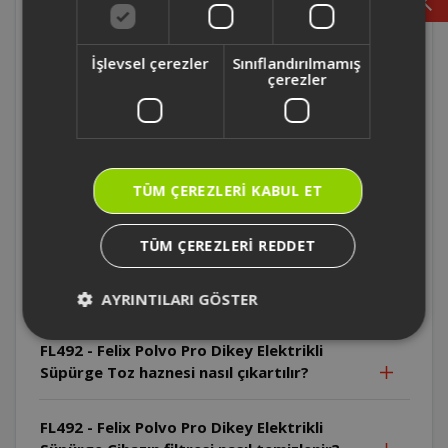
FL492 - Felix Polvo Pro Dikey Elektrikli
İşlevsel çerezler
Sınıflandırılmamış
Süpürge Cihaz ticari kullanım için uygun
çerezler
mudur?
FL492 - Felix Polvo Pro Dikey Elektrikli
Süpürge Cihaz hangi yaş grubundaki
TÜM ÇEREZLERI KABUL ET
çocuklar tarafından kullanılabilir?
TÜM ÇEREZLERI REDDET
FL492 - Felix Polvo Pro Dikey Elektrikli
Süpürge Toz haznesi yıkandıktan sonra ne
yapılmalıdır?
AYRINTILARI GÖSTER
FL492 - Felix Polvo Pro Dikey Elektrikli
Süpürge Toz haznesi nasıl çıkartılır?
FL492 - Felix Polvo Pro Dikey Elektrikli