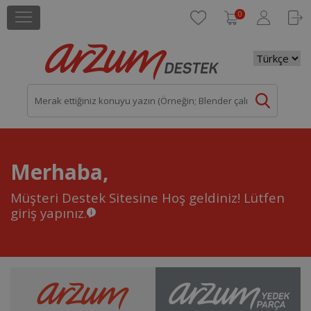
0
Merhaba,
Müşteri Destek Sitesine Hoş geldiniz!
Lütfen
giriş yapınız.