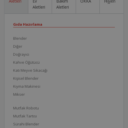
Aletleri
Ev
Bakım
OKKA
Hijyen
Aletleri
Aletleri
Gıda Hazırlama
Blender
Diğer
Doğrayıcı
Kahve Öğütücü
Katı Meyve Sıkacağı
Kişisel Blender
Kıyma Makinesi
Mikser
Mutfak Robotu
Mutfak Tartısı
Sürahi Blender