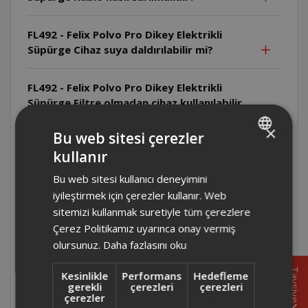
FL492 - Felix Polvo Pro Dikey Elektrikli
Süpürge Cihaz suya daldırılabilir mi?
FL492 - Felix Polvo Pro Dikey Elektrikli
Süpürge Filtre olmadan cihaz kullanılabilir
mi?
×
Bu web sitesi çerezler
kullanır
FL492 - Felix Polvo Pro Dikey Elektrikli
TURKISH
Süpürge Cihaz yanıcı maddeleri çekebilir
Bu web sitesi kullanıcı deneyimini
ENGLISH
mi?
iyileştirmek için çerezler kullanır. Web
sitemizi kullanmak suretiyle tüm çerezlere
FL492 - Felix Polvo Pro Dikey Elektrikli
Çerez Politikamız uyarınca onay vermiş
Süpürge Cihazla sıvı çekilebilir mi?
olursunuz.
Daha fazlasını oku
Tavsiye
Kesinlikle
Performans
Hedefleme
FL492 - Felix Polvo Pro Dikey Elektrikli
gerekli
çerezleri
çerezleri
Süpürge Cihaz çalışırken gözetimsiz
çerezler
bırakılabilir mi?