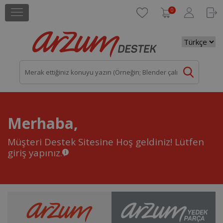
0
Merhaba,
Müşteri Destek Sitesine Hoş geldiniz!
Lütfen
giriş yapınız.