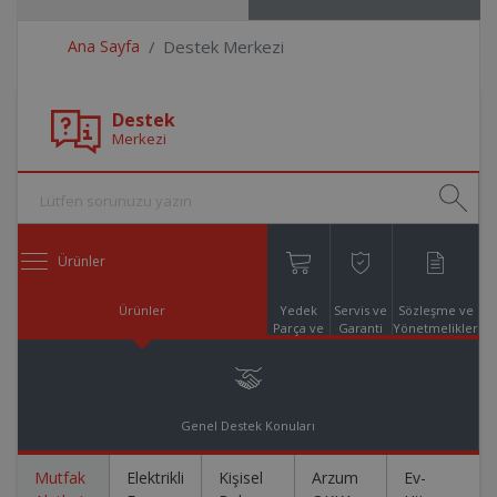
Ana Sayfa
Destek Merkezi
Destek
Merkezi
Ürünler
Ürünler
Yedek
Servis ve
Sözleşme ve
Parça ve
Garanti
Yönetmelikler
Aksesuar
Online
Alışveriş
Genel Destek Konuları
Mutfak
Elektrikli
Kişisel
Arzum
Ev-