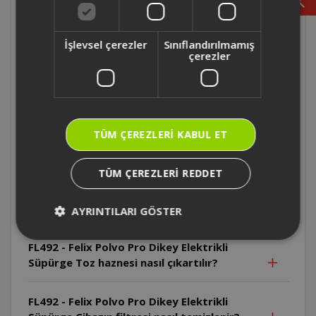
FL492 - Felix Polvo Pro Dikey Elektrikli
İşlevsel çerezler
Sınıflandırılmamış
Süpürge Cihaz ticari kullanım için uygun
çerezler
mudur?
FL492 - Felix Polvo Pro Dikey Elektrikli
Süpürge Cihaz hangi yaş grubundaki
TÜM ÇEREZLERI KABUL ET
çocuklar tarafından kullanılabilir?
TÜM ÇEREZLERI REDDET
FL492 - Felix Polvo Pro Dikey Elektrikli
Süpürge Toz haznesi yıkandıktan sonra ne
yapılmalıdır?
AYRINTILARI GÖSTER
FL492 - Felix Polvo Pro Dikey Elektrikli
Süpürge Toz haznesi nasıl çıkartılır?
FL492 - Felix Polvo Pro Dikey Elektrikli